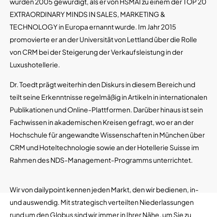
wurden 2005 gewürdigt, als er von HSMAI zu einem der TOP 20
EXTRAORDINARY MINDS IN SALES, MARKETING &
TECHNOLOGY in Europa ernannt wurde. Im Jahr 2015
promovierte er an der Universität von Lettland über die Rolle
von CRM bei der Steigerung der Verkaufsleistung in der
Luxushotellerie.
Dr. Toedt prägt weiterhin den Diskurs in diesem Bereich und
teilt seine Erkenntnisse regelmäßig in Artikeln in internationalen
Publikationen und Online-Plattformen. Darüber hinaus ist sein
Fachwissen in akademischen Kreisen gefragt, wo er an der
Hochschule für angewandte Wissenschaften in München über
CRM und Hoteltechnologie sowie an der Hotellerie Suisse im
Rahmen des NDS-Management-Programms unterrichtet.
Wir von dailypoint kennen jeden Markt, den wir bedienen, in-
und auswendig. Mit strategisch verteilten Niederlassungen
rund um den Globus sind wir immer in Ihrer Nähe, um Sie zu