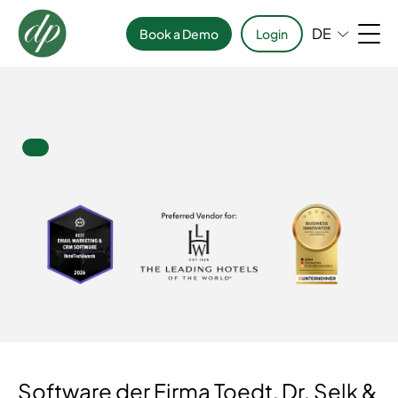
DE
Book a Demo
Login
Software der Firma Toedt, Dr. Selk &