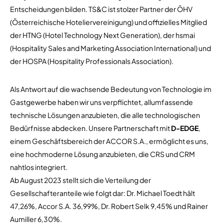
Entscheidungen bilden. TS&C ist stolzer Partner der ÖHV
(Österreichische Hoteliervereinigung) und offizielles Mitglied
der HTNG (Hotel Technology Next Generation), der hsmai
(Hospitality Sales and Marketing Association International) und
der HOSPA (Hospitality Professionals Association).
Als Antwort auf die wachsende Bedeutung von Technologie im
Gastgewerbe haben wir uns verpflichtet, allumfassende
technische Lösungen anzubieten, die alle technologischen
Bedürfnisse abdecken. Unsere Partnerschaft mit
D-EDGE
,
einem Geschäftsbereich der ACCOR S.A., ermöglicht es uns,
eine hochmoderne Lösung anzubieten, die CRS und CRM
nahtlos integriert.
Ab August 2023 stellt sich die Verteilung der
Gesellschafteranteile wie folgt dar: Dr. Michael Toedt hält
47,26%, Accor S.A. 36,99%, Dr. Robert Selk 9,45% und Rainer
Aumiller 6,30%.