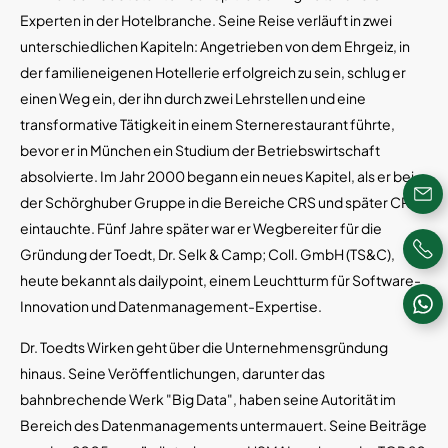
Experten in der Hotelbranche. Seine Reise verläuft in zwei
unterschiedlichen Kapiteln: Angetrieben von dem Ehrgeiz, in
der familieneigenen Hotellerie erfolgreich zu sein, schlug er
einen Weg ein, der ihn durch zwei Lehrstellen und eine
transformative Tätigkeit in einem Sternerestaurant führte,
bevor er in München ein Studium der Betriebswirtschaft
absolvierte. Im Jahr 2000 begann ein neues Kapitel, als er bei
der Schörghuber Gruppe in die Bereiche CRS und später CRM
eintauchte. Fünf Jahre später war er Wegbereiter für die
Gründung der Toedt, Dr. Selk & Camp; Coll. GmbH (TS&C),
heute bekannt als dailypoint, einem Leuchtturm für Software-
Innovation und Datenmanagement-Expertise.
Dr. Toedts Wirken geht über die Unternehmensgründung
hinaus. Seine Veröffentlichungen, darunter das
bahnbrechende Werk "Big Data", haben seine Autorität im
Bereich des Datenmanagements untermauert. Seine Beiträge