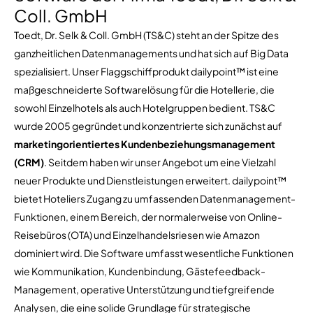
Coll. GmbH
Toedt, Dr. Selk & Coll. GmbH (TS&C) steht an der Spitze des
ganzheitlichen Datenmanagements und hat sich auf Big Data
spezialisiert. Unser Flaggschiffprodukt dailypoint™ ist eine
maßgeschneiderte Softwarelösung für die Hotellerie, die
sowohl Einzelhotels als auch Hotelgruppen bedient. TS&C
wurde 2005 gegründet und konzentrierte sich zunächst auf
marketingorientiertes Kundenbeziehungsmanagement
(CRM)
. Seitdem haben wir unser Angebot um eine Vielzahl
neuer Produkte und Dienstleistungen erweitert. dailypoint™
bietet Hoteliers Zugang zu umfassenden Datenmanagement-
Funktionen, einem Bereich, der normalerweise von Online-
Reisebüros (OTA) und Einzelhandelsriesen wie Amazon
dominiert wird. Die Software umfasst wesentliche Funktionen
wie Kommunikation, Kundenbindung, Gästefeedback-
Management, operative Unterstützung und tiefgreifende
Analysen, die eine solide Grundlage für strategische