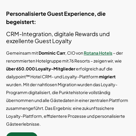
Personalisierte Guest Experience, die
begeistert:
CRM-Integration, digitale Rewards und
exzellente Guest Loyalty
Gemeinsam mit
Dominic Carr
, CIO von
Rotana Hotels
– der
renommierten Hotelgruppe mit 76 Resorts – zeigen wir, wie
über 650.000 Loyalty-Mitglieder
erfolgreich auf die
dailypoint™ Hotel CRM- und Loyalty-Plattform
migriert
wurden. Mit der nahtlosen Migration wurden das Loyalty-
Programm digitalisiert, die Punktehistorie vollständig
übernommen und alle Gästedaten in einer zentralen Plattform
zusammengeführt. Das Ergebnis: eine zukunftssichere
Loyalty-Plattform, effizientere Prozesse und personalisierte
Gästeerlebnisse.