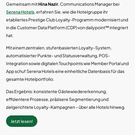
Gemeinsam mit
Hina Nazir
, Communications Manager bei
Serena Hotels
, erfahren Sie, wie die Hotelgruppe ihr
etabliertes Prestige Club Loyalty-Programm modernisiert und
in die Customer Data Platform (CDP) von dailypoint™ integriert
hat.
Mit einem zentralen, stufenbasierten Loyalty-System,
automatisierter Punkte- und Statusverwaltung, POS-
Integration sowie digitalen Touchpoints wie Member Portal und
App schuf Serena Hotels eine einheitliche Datenbasis für das
gesamte Hotelportfolio.
Das Ergebnis: konsistente Gästewiedererkennung,
effizientere Prozesse, präzisere Segmentierung und
zielgerichtete Loyalty-Kampagnen – über alle Hotels hinweg.
Jetzt lesen!