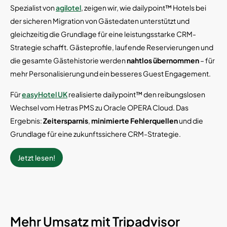
Spezialist von
agilotel
, zeigen wir, wie dailypoint™ Hotels bei
der sicheren Migration von Gästedaten unterstützt und
gleichzeitig die Grundlage für eine leistungsstarke CRM-
Strategie schafft. Gästeprofile, laufende Reservierungen und
die gesamte Gästehistorie werden
nahtlos übernommen
– für
mehr Personalisierung und ein besseres Guest Engagement.
Für
easyHotel UK
realisierte dailypoint™ den reibungslosen
Wechsel vom Hetras PMS zu Oracle OPERA Cloud. Das
Ergebnis:
Zeitersparnis
,
minimierte Fehlerquellen
und die
Grundlage für eine zukunftssichere CRM-Strategie.
Jetzt lesen!
Mehr Umsatz mit Tripadvisor