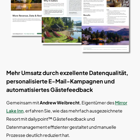
Mehr Umsatz durch exzellente Datenqualität,
personalisierte E-Mail-Kampagnen und
automatisiertes Gästefeedback
Gemeinsam mit
Andrew Weibrecht
, Eigentümer des
Mirror
Lake Inn
, erfahren Sie, wie das mehrfach ausgezeichnete
Resort mit dailypoint™ Gästefeedback und
Datenmanagement effizienter gestaltet und manuelle
Prozesse deutlich reduziert hat.