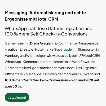
Messaging, Automatisierung und echte
Ergebnisse mit Hotel CRM
WhatsApp, nahtlose Datenintegration und
100 % mehr Self Check-in-Conversions
Gemeinsam mit
Diana Avagiani
, E-Commerce Managerin der
kreativen Lifestyle-Hotelmarke
Superbude
mit Standorten in
Hamburg und Wien, zeigen wir, wie das dailypoint™ Hotel CRM
WhatsApp-Kommunikation, automatisierte Workflows und
Gästedaten intelligent miteinander verbindet. Das Ergebnis:
effizientere Abläufe, deutlich weniger manueller Aufwand und
100 % mehr Self Check-in-Conversions
–
von rund 20 % auf
über 50 %
.
Jetzt lesen!