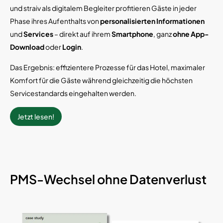
und straiv als digitalem Begleiter profitieren Gäste in jeder
Phase ihres Aufenthalts von
personalisierten Informationen
und
Services
– direkt auf ihrem
Smartphone
, ganz
ohne App-
Download
oder
Login
.
Das Ergebnis: effizientere Prozesse für das Hotel, maximaler
Komfort für die Gäste während gleichzeitig die höchsten
Servicestandards eingehalten werden.
Jetzt lesen!
PMS-Wechsel ohne Datenverlust