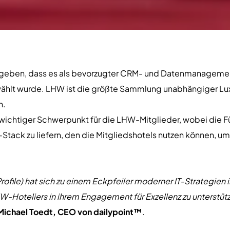
u geben, dass es als bevorzugter CRM- und Datenmanagemen
ählt wurde. LHW ist die größte Sammlung unabhängiger Lux
n.
in wichtiger Schwerpunkt für die LHW-Mitglieder, wobei die
Stack zu liefern, den die Mitgliedshotels nutzen können, um 
rofile) hat sich zu einem Eckpfeiler moderner IT-Strategien i
W-Hoteliers in ihrem Engagement für Exzellenz zu unterstütz
 Michael Toedt, CEO von dailypoint™
.