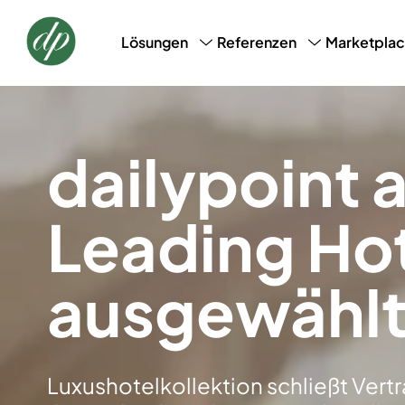
Marketpla
Lösungen
Referenzen
CRM, CDM & Marketing
Success Stories
Loyalt
AI-Profile-Snapshot
dailypoint 
Leading Hot
ausgewähl
Luxushotelkollektion schließt Ver