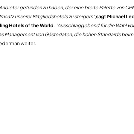
n Anbieter gefunden zu haben, der eine breite Palette von 
atz unserer Mitgliedshotels zu steigern",
sagt Michael Le
ing Hotels of the World
. "Ausschlaggebend für die Wahl von
s Management von Gästedaten, die hohen Standards beim D
Lederman weiter.
ding Strategic Sourcing (LSS) Programms von LHW, das von L
isches Gruppeneinkaufsprogramm für LHWs Portfolio an glo
er bei der Erschließung neuer Nachfrage, beim Zugang zu in
 Erfolg zu steigern, und bei der Schaffung von Mehrwert für
e World, Ltd. (LHW)
80 Ländern ist LHW die größte Sammlung von unabhängigen L
oteliers zusammen, um LHW zu gründen. Seitdem hat das U