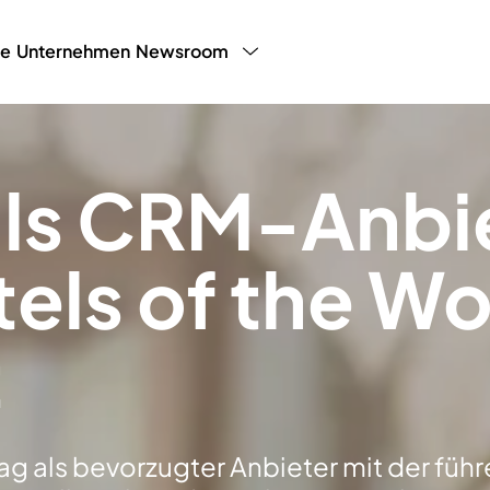
ce
Unternehmen
Newsroom
y Programm
LHW Testimonials
Presse
White P
Blog
Partnerp
als CRM-Anbie
els of the Wo
t
trag als bevorzugter Anbieter mit der