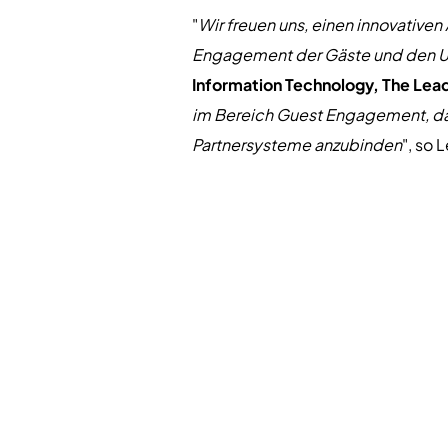
"
Wir freuen uns, einen innovative
Engagement der Gäste und den Ums
Information Technology, The Lead
im Bereich Guest Engagement, da
Partnersysteme anzubinden
", so 
dailypoint ist jetzt Teil des Lea
Das Programm bietet ein strateg
Programm unterstützt die Mitglied
und Technologielösungen, um ihren
wichtigen Kategorien.
Über The Leading Hotels of th
Mit mehr als 400 Hotels in über 
schlossen sich 38 unabhängige H