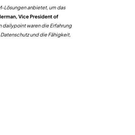
CRM-Lösungen anbietet, um das
derman, Vice President of
 dailypoint waren die Erfahrung
atenschutz und die Fähigkeit,
HW und DayBlink GPO geleitet wird.
balen, unabhängigen Hotels. Das
novativen Vertriebs-, Marketing-
 Hotels in anderen strategisch
uxushotels.Im Jahr 1928
nternehmen sorgfältig