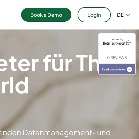
Book a Demo
Login
DE
aper
Verified by
ublikationen
ter für The
0 REVIEWS
Read our reviews
rld
 führenden Datenmanagement- und