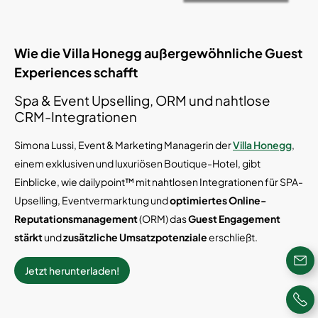
Wie die Villa Honegg außergewöhnliche Guest
Experiences schafft
Spa & Event Upselling, ORM und nahtlose
CRM-Integrationen
Simona Lussi, Event & Marketing Managerin der
Villa Honegg
,
einem exklusiven und luxuriösen Boutique-Hotel, gibt
Einblicke, wie dailypoint™ mit nahtlosen Integrationen für SPA-
Upselling, Eventvermarktung und
optimiertes Online-
Reputationsmanagement
(ORM) das
Guest Engagement
stärkt
und
zusätzliche Umsatzpotenziale
erschließt.
Jetzt herunterladen!