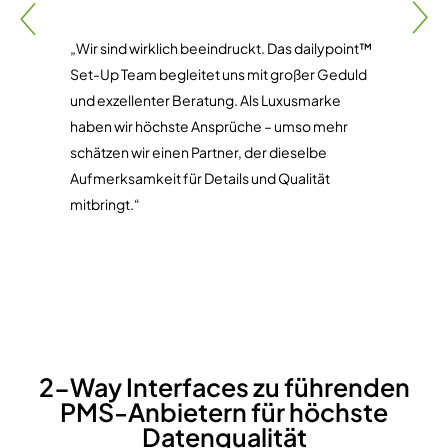
den
„Wir sind wirklich beeindruckt. Das dailypoint™
„Sei
Set-Up Team begleitet uns mit großer Geduld
wir 
 wir
und exzellenter Beratung. Als Luxusmarke
Gäst
haben wir höchste Ansprüche – umso mehr
naht
nate
schätzen wir einen Partner, der dieselbe
Even
er
Aufmerksamkeit für Details und Qualität
eine
mitbringt.“
unse
iter
Gäst
– un
nie s
2-Way Interfaces zu führenden
PMS-Anbietern für höchste
Datenqualität