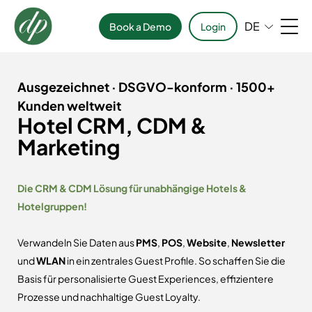
DE
Book a Demo
Login
Ausgezeichnet · DSGVO-konform · 1500+
Kunden weltweit
Hotel CRM, CDM &
Marketing
Die CRM & CDM Lösung für unabhängige Hotels &
Hotelgruppen!
Verwandeln Sie Daten aus
PMS
,
POS
,
Website
,
Newsletter
und
WLAN
in ein zentrales Guest Profile. So schaffen Sie die
Basis für personalisierte Guest Experiences, effizientere
Prozesse und nachhaltige Guest Loyalty.