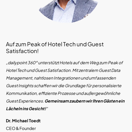
Auf zum Peak of Hotel Tech und Guest
Satisfaction!
„dailypoint 360° unterstützt Hotels auf dem Weg zum Peak of
Hotel Tech und Guest Satisfaction. Mit zentralem Guest Data
Management, nahtlosen Integrationen und umfassenden
Guest Insights schaffen wir die Grundlage für personalisierte
Kommunikation, effiziente Prozesse und außergewöhnliche
Guest Experiences.
Gemeinsam zaubern wir Ihren Gästen ein
Lächeln ins Gesicht!
“
Dr. Michael Toedt
CEO & Founder