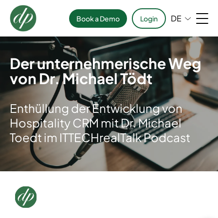
DE
Book a Demo
Login
Der unternehmerische Weg
von Dr. Michael Tödt
Enthüllung der Entwicklung von
Hospitality CRM mit Dr. Michael
Toedt im ITTECHrealTalk Podcast