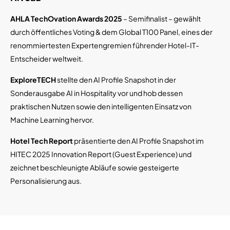
AHLA TechOvation Awards 2025
– Semifinalist – gewählt
durch öffentliches Voting & dem Global T100 Panel, eines der
renommiertesten Expertengremien führender Hotel-IT-
Entscheider weltweit.
ExploreTECH
stellte den AI Profile Snapshot in der
Sonderausgabe AI in Hospitality vor und hob dessen
praktischen Nutzen sowie den intelligenten Einsatz von
Machine Learning hervor.
Hotel Tech Report
präsentierte den AI Profile Snapshot im
HITEC 2025 Innovation Report (Guest Experience) und
zeichnet beschleunigte Abläufe sowie gesteigerte
Personalisierung aus.