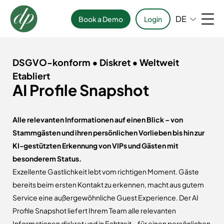
DE
Book a Demo
Login
DSGVO-konform • Diskret • Weltweit
Etabliert
AI Profile Snapshot
Alle relevanten Informationen auf einen Blick – von
Stammgästen und ihren persönlichen Vorlieben bis hin zur
KI-gestützten Erkennung von VIPs und Gästen mit
besonderem Status.
Exzellente Gastlichkeit lebt vom richtigen Moment. Gäste
bereits beim ersten Kontakt zu erkennen, macht aus gutem
Service eine außergewöhnliche Guest Experience. Der AI
Profile Snapshot liefert Ihrem Team alle relevanten
Informationen diskret und in Echtzeit – für einen persönlichen