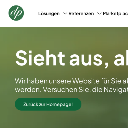
Marketpla
Lösungen
Referenzen
CRM, CDM & Marketing
Success Stories
Loyalt
AI-Profile-Snapshot
Sieht aus, a
Wir haben unsere Website für Sie a
werden. Versuchen Sie, die Navigati
Zurück zur Homepage!