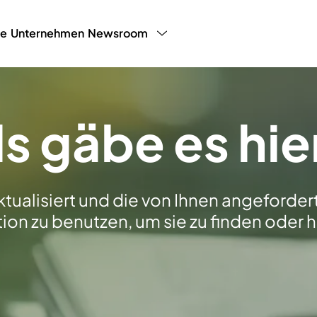
ce
Unternehmen
Newsroom
y Programm
LHW Testimonials
Presse
White P
Blog
Partnerp
ls gäbe es hie
ktualisiert und die von Ihnen angeforde
on zu benutzen, um sie zu finden oder h