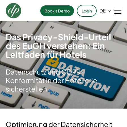
DE
Book a Demo
Login
Das Privacy-Shield-Urteil
des EuGH verstehen: Ein
Leitfaden für Hotels
Datenschutz und GDPR-
Konformität in der Hotellerie
sicherstellen
Optimierung der Datensicherheit