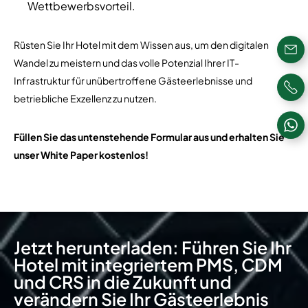
Wettbewerbsvorteil.
Rüsten Sie Ihr Hotel mit dem Wissen aus, um den digitalen
Wandel zu meistern und das volle Potenzial Ihrer IT-
Infrastruktur für unübertroffene Gästeerlebnisse und
betriebliche Exzellenz zu nutzen.
Füllen Sie das untenstehende Formular aus und erhalten Sie
unser White Paper kostenlos!
Jetzt herunterladen: Führen Sie Ihr
Hotel mit integriertem PMS, CDM
und CRS in die Zukunft und
verändern Sie Ihr Gästeerlebnis