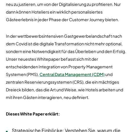
neu zu justieren, um von der Digitalisierung zu profitieren. Nur
dann können Hoteliers ein wirklich personalisiertes
Gästeerlebnis in jeder Phase der Customer Journey bieten.
In der wettbewerbsintensiven Gastgewerbelandschaft nach
dem Covid ist die digitale Transformation nicht mehr optional,
sondern eine Notwendigkeit für das Überleben und den Erfolg.
Unser neuestes Whitepaper befasst sich mit der
entscheidenden Integration von Property Management
Systemen (PMS),
Central Data Management (CDM)
und
zentralen Reservierungssystemen (CRS), die ein mächtiges
Dreieck bilden, das die Art und Weise, wie Hotels arbeiten und
mit ihren Gästen interagieren, neu definiert.
Dieses White Paper erklärt:
Strategische Einblicke: Verstehen Sie, warum die