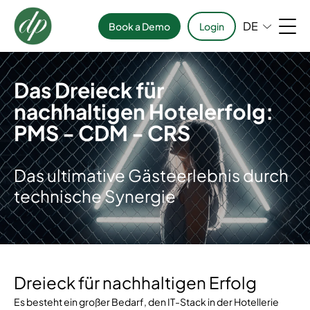
DE
Book a Demo
Login
Das Dreieck für
nachhaltigen Hotelerfolg:
PMS - CDM - CRS
Das ultimative Gästeerlebnis durch
technische Synergie
Dreieck für nachhaltigen Erfolg
Es besteht ein großer Bedarf, den IT-Stack in der Hotellerie