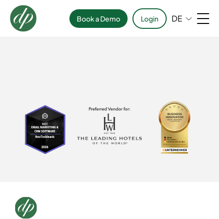
DE
Book a Demo
Login