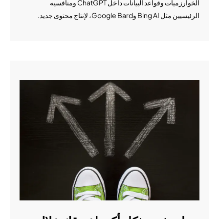
الخوارزميات وقواعد البيانات داخل ChatGPT ومنافسيه
الرئيسيين مثل Bing AI وGoogle Bard، لإنتاج محتوى جديد.