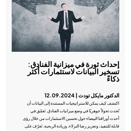
إحداث ثورة في ميزانية الفنادق:
تسخير البيانات لاستثمارات أكثر
ذكاءً
الدكتور مايكل تودت | 12.09.2024
اكتشف كيف يمكن للاستراتيجيات المستندة إلى البيانات أن
تُحدث تحولاً جوهريًا في وضع ميزانيات الفنادق. تَعمّق في
أحدث أوراقنا البيضاء حول تحسين الاستثمارات من خلال رؤى
قابلة للتنفيذ، وتعزيز رضا النزلاء، وزيادة الربحية. تَعرّف على