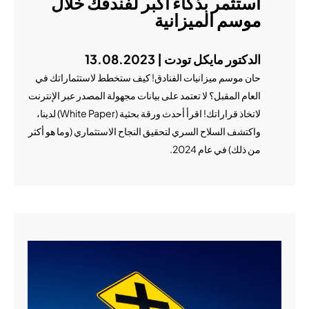
استثمر بذكاء أكبر لفندقك خلال
موسم الميزانية
الدكتور مايكل تودت | 13.08.2023
حان موسم ميزانيات الفنادق! كيف ستخطط لاستثماراتك في
العام المقبل؟ لا تعتمد على بيانات مجهولة المصدر عبر الإنترنت
لاتخاذ قراراتك! اقرأ أحدث ورقة بحثية (White Paper) لدينا،
واكتشف السلاح السري لتحقيق النجاح الاستثماري (وما هو أكثر
من ذلك) في عام 2024.