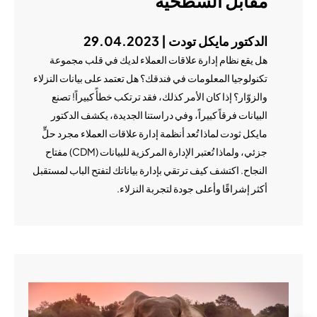
مقابل السطحية
الدكتور مايكل تودت | 29.04.2023
هل يقع نظام إدارة علاقات العملاء لديك في قلب مجموعة
تكنولوجيا المعلومات في فندقك؟ هل تعتمد على بيانات النزلاء
والزوّار؟ إذا كان الأمر كذلك، فقد ترتكب خطأً كبيراً! تصنع
البيانات فرقاً كبيراً، وفي دراستنا الجديدة، يكشف الدكتور
مايكل ثودت لماذا تُعد أنظمة إدارة علاقات العملاء مجرد حلٍّ
جزئي، ولماذا تُعتبر الإدارة المركزية للبيانات (CDM) مفتاح
النجاح. اكتشف كيف ترتقي بإدارة بياناتك لتفتح الباب لمستقبل
أكثر إشراقًا وأعلى جودة لتجربة النزلاء.