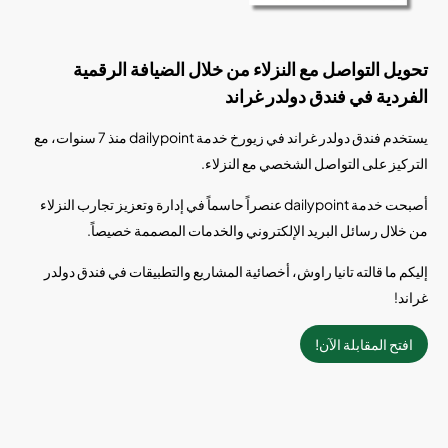
تحويل التواصل مع النزلاء من خلال الضيافة الرقمية
الفردية في فندق دولدر غراند
يستخدم فندق دولدر غراند في زيورخ خدمة dailypoint منذ 7 سنوات، مع
التركيز على التواصل الشخصي مع النزلاء.
أصبحت خدمة dailypoint عنصراً حاسماً في إدارة وتعزيز تجارب النزلاء
من خلال رسائل البريد الإلكتروني والخدمات المصممة خصيصاً.
إليكم ما قالته تانيا راوش، أخصائية المشاريع والتطبيقات في فندق دولدر
غراند!
افتح المقابلة الآن!