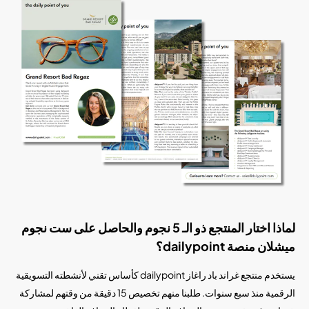
لماذا اختار المنتجع ذو الـ 5 نجوم والحاصل على ست نجوم
ميشلان منصة dailypoint؟
يستخدم منتجع غراند باد راغاز dailypoint كأساس تقني لأنشطته التسويقية
الرقمية منذ سبع سنوات. طلبنا منهم تخصيص 15 دقيقة من وقتهم لمشاركة