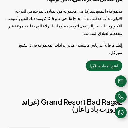
مجموعة ذا ليفينغ سيركل هي مجموعة من الفنادق الفريدة من الدرجة
الأولى. بدأت علاقتها مع dailypoint في عام 2015، ومنذ ذلك الحين أصبحت
التكنولوجيا العنصر الرئيسي لتوحيد معلومات النزلاء المهمة للمجموعة عبر
محفظة الفنادق المتنامية.
إليك ما قاله أندرياس فاسبندر، مدير إيرادات المجموعة في ذا ليفينغ
سيركل.
افتح المقابلة الآن!
Grand Resort Bad Ragaz (غراند
ريزورت باد راغاز)