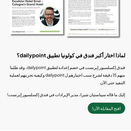
لماذا اختار أكبر فندق في كولونيا تطبيق dailypoint؟
فندق إكسلسيور إيرنست في خضم إعداده لتطبيق dailypoint، وقد طلبنا
منهم 15 دقيقة لشرح سبب اختيارهم ل dailypoint وكيفية تجربتهم لعملية
التنفيذ حتى الآن.
إليك ما قاله سيباستيان شيرا، مدير الإيرادات في فندق إكسلسيور إيرنست!
افتح المقابلة الآن!