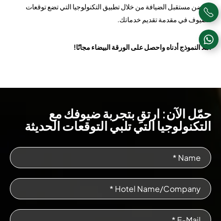
احتضن مستقبل الضيافة من خلال تطبيق التكنولوجيا التي تضع توقعات
الضيوف في مقدمة تقديم خدماتك.
املأ النموذج أدناه واحصل على الورقة البيضاء مجانًا!
حمّل الآن: ارتقِ بتجربة ضيوفك مع
التكنولوجيا التي تلبي التوقعات الحديثة