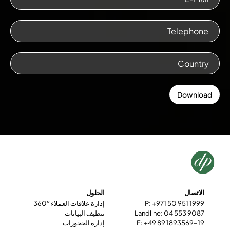
الاتصال
الحلول
P: +971 50 951 1999
إدارة علاقات العملاء °360
Landline: 04 553 9087
تنظيف البيانات
F: +49 89 1893569-19
إدارة الحجوزات