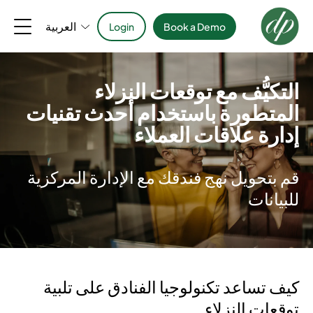
العربية
Login
Book a Demo
التكيُّف مع توقعات النزلاء
المتطورة باستخدام أحدث تقنيات
إدارة علاقات العملاء
قم بتحويل نهج فندقك مع الإدارة المركزية
للبيانات
كيف تساعد تكنولوجيا الفنادق على تلبية
توقعات النزلاء