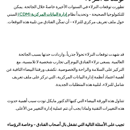
تطورت توقعات النزلاء في السنوات الأخيرة خاصةً خلال الجائحة. يمكن
للتكنولوجيا الصحيحة - وتحديداً نظام
إدارة البيانات المركزية (CDM)
المبني
حول ملف تعريف مركزي للنزلاء - أن تمكّن الفنادق من تلبية هذه التوقعات.
قد شهدت توقعات النزلاء تحولاً جذرياً، وازدادت حدتها بسبب الجائحة
العالمية. يسعى نزلاء الفنادق اليوم إلى تجارب شخصية لا تلامسية، مع
التركيز على السلامة والراحة والخصوصية. تكشف ورقتنا البيضاء الثاقبة عن
أهمية اعتماد أنظمة إدارة البيانات المركزية، التي تركز على ملف تعريف
شامل للنزلاء، لتلبية هذه المتطلبات الجديدة.
تتناول هذه الورقة البيضاء التي كتبها الدكتور مايكل تودت سبب أهمية حدوث
هذه التغييرات التقنية ولماذا يجب أن تتم عملية إدارة التغيير من الأعلى.
تجيب على الأسئلة التالية التي تشغل بال أصحاب الفنادق - وخاصة الرؤساء