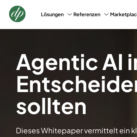
Marketpla
Lösungen
Referenzen
CRM, CDM & Marketing
Success Stories
Loyalt
AI-Profile-Snapshot
Agentic AI i
Entscheider
sollten
Dieses Whitepaper vermittelt ein kl