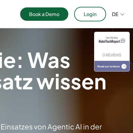
Book a Demo
Login
DE
aper
Verified by
ublikationen
rie: Was
0 REVIEWS
Read our reviews
satz wissen
Einsatzes von Agentic AI in der