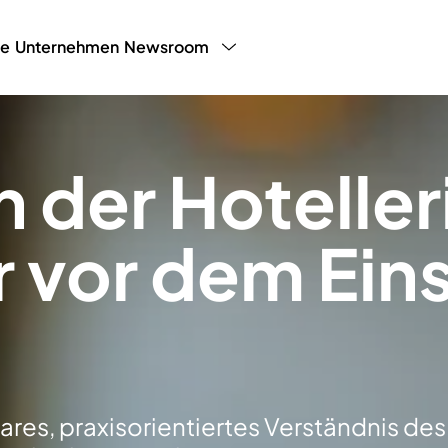
ce
Unternehmen
Newsroom
y Programm
LHW Testimonials
Presse
White P
Blog
Partnerp
n der Hotelle
 vor dem Ein
ares, praxisorientiertes Verständnis des 