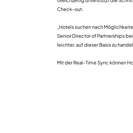
Gleichzeitig unterstützt die Sch
Check-out.
„Hotels suchen nach Möglichkeiten
Senior Director of Partnerships be
leichter, auf dieser Basis zu han
Mit der Real-Time Sync können Ho
Möglichkeiten für Advanced Person
tiefere Segmentation und unters
„Gast Daten werden nur zu einem e
Founder von dailypoint. „Durch die
und ein dynamischeres, Real-Time