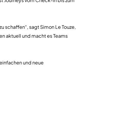
est Journeys vom Check-in bis zum
zu schaffen“, sagt Simon Le Touze,
rmen aktuell und macht es Teams
reinfachen und neue
zudem gezielteres Marketing,
, sagt Dr. Michael Toedt, CEO &
ische Daten hinter sich zu lassen