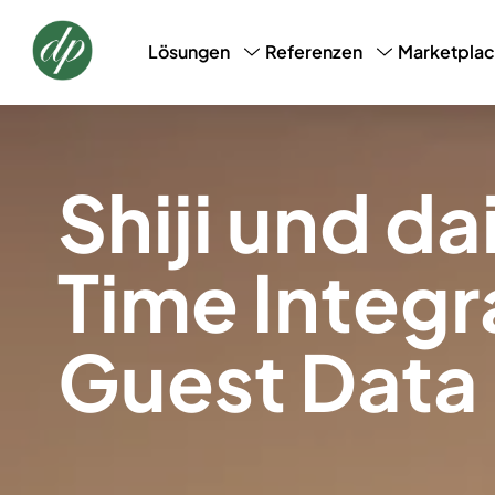
Marketpla
Lösungen
Referenzen
CRM, CDM & Marketing
Success Stories
Loyalt
AI-Profile-Snapshot
Shiji und da
Time Integra
Guest Data 