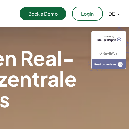
Book a Demo
Login
DE
aper
Verified by
ublikationen
en Real-
0 REVIEWS
Read our reviews
 zentrale
ls