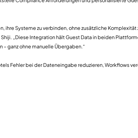
nittstelle Compliance Anforderungen und personalisierte Gu
, ihre Systeme zu verbinden, ohne zusätzliche Komplexität 
i Shiji. „Diese Integration hält Guest Data in beiden Plattfo
deln – ganz ohne manuelle Übergaben.“
tels Fehler bei der Dateneingabe reduzieren, Workflows ve
alization erschließen. Präzise Guest Profiles ermöglichen 
tützen GDPR-konforme Data Practices.
chten Mehrwert, wenn sie auch aktuell und korrekt bleiben“
 direkte Verbindung mit Daylight PMS helfen wir Hotels, stat
 Verständnis ihrer Gäste aufzubauen.“