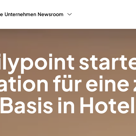
ce
Unternehmen
Newsroom
y Programm
LHW Testimonials
Presse
White P
Blog
Partnerp
ilypoint start
tion für eine
Basis in Hote