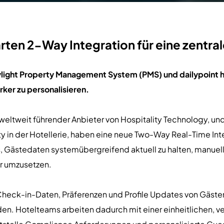
arten 2-Way Integration für eine zentral
ight Property Management System (PMS) und dailypoint hil
ker zu personalisieren.
in weltweit führender Anbieter von Hospitality Technology, u
y in der Hotellerie, haben eine neue Two-Way Real-Time Inte
s, Gästedaten systemübergreifend aktuell zu halten, manuel
er umzusetzen.
ass Check-in-Daten, Präferenzen und Profile Updates von Gä
den. Hotelteams arbeiten dadurch mit einer einheitlichen, v