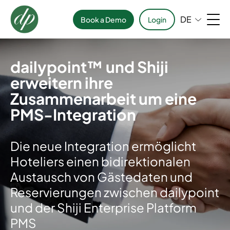
DE
Book a Demo
Login
dailypoint™ und Shiji
erweitern ihre
Zusammenarbeit um eine
PMS-Integration
Die neue Integration ermöglicht
Hoteliers einen bidirektionalen
Austausch von Gästedaten und
Reservierungen zwischen dailypoint
und der Shiji Enterprise Platform
PMS