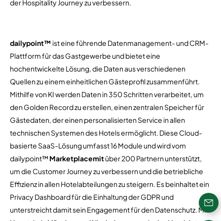
der Hospitality Journey zu verbessern.
dailypoint™
ist eine führende Datenmanagement- und CRM-
Plattform für das Gastgewerbe und bietet eine
hochentwickelte Lösung, die Daten aus verschiedenen
Quellen zu einem einheitlichen Gästeprofil zusammenführt.
Mithilfe von KI werden Daten in 350 Schritten verarbeitet, um
den Golden Record zu erstellen, einen zentralen Speicher für
Gästedaten, der einen personalisierten Service in allen
technischen Systemen des Hotels ermöglicht. Diese Cloud-
basierte SaaS-Lösung umfasst 16 Module und wird vom
dailypoint™
Marketplacemit
über 200 Partnern unterstützt,
um die Customer Journey zu verbessern und die betriebliche
Effizienz in allen Hotelabteilungen zu steigern. Es beinhaltet ein
Privacy Dashboard für die Einhaltung der GDPR und
unterstreicht damit sein Engagement für den Datenschutz. Mit