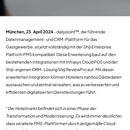
München, 23. April 2024
- dailypoint™, die führende
Datenmanagement- und CRM-Plattform für das
Gastgewerbe, ist jetzt vollständig mit der Shiji Enterprise
Platform PMS kompatibel. Diese Erweiterung baut auf den
bestehenden Integrationen mit Infrasys Cloud POS und der
Shiji-eigenen ORM-Lösung Shiji ReviewPro auf. Mit dieser
erweiterten Integration können Hoteliers nahtlos Gästedaten
austauschen und zentral verwalten, was zu verbesserten und
effizienten digitalisierten Dienstleistungen führt.
"
Der Hotelmarkt befindet sich in einer Phase der
Transformation und Modernisierung. Es wird immer deutlicher,
dass veraltete PMS-Plattformen durch zeitgemäße Cloud-