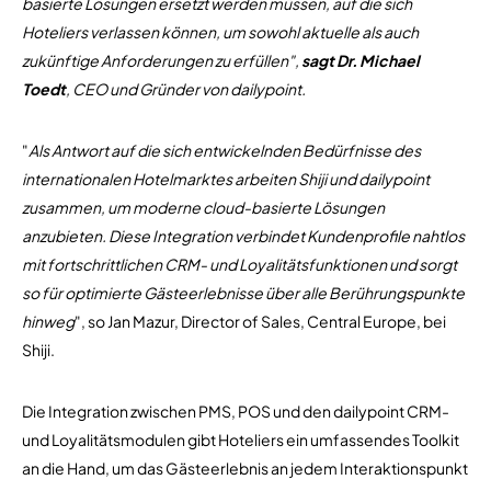
basierte Lösungen ersetzt werden müssen, auf die sich
Hoteliers verlassen können, um sowohl aktuelle als auch
zukünftige Anforderungen zu erfüllen",
sagt Dr. Michael
Toedt
, CEO und Gründer von dailypoint.
"
Als Antwort auf die sich entwickelnden Bedürfnisse des
internationalen Hotelmarktes arbeiten Shiji und dailypoint
zusammen, um moderne cloud-basierte Lösungen
anzubieten. Diese Integration verbindet Kundenprofile nahtlos
mit fortschrittlichen CRM- und Loyalitätsfunktionen und sorgt
so für optimierte Gästeerlebnisse über alle Berührungspunkte
hinweg
", so Jan Mazur, Director of Sales, Central Europe, bei
Shiji.
Die Integration zwischen PMS, POS und den dailypoint CRM-
und Loyalitätsmodulen gibt Hoteliers ein umfassendes Toolkit
an die Hand, um das Gästeerlebnis an jedem Interaktionspunkt