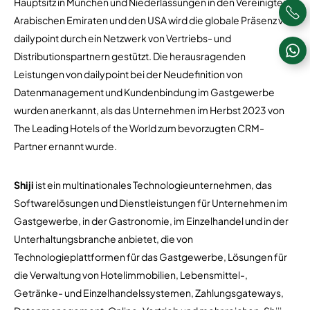
Hauptsitz in München und Niederlassungen in den Vereinigten
Arabischen Emiraten und den USA wird die globale Präsenz von
dailypoint durch ein Netzwerk von Vertriebs- und
Distributionspartnern gestützt. Die herausragenden
Leistungen von dailypoint bei der Neudefinition von
Datenmanagement und Kundenbindung im Gastgewerbe
wurden anerkannt, als das Unternehmen im Herbst 2023 von
The Leading Hotels of the World zum bevorzugten CRM-
Partner ernannt wurde.
Shiji
ist ein multinationales Technologieunternehmen, das
Softwarelösungen und Dienstleistungen für Unternehmen im
Gastgewerbe, in der Gastronomie, im Einzelhandel und in der
Unterhaltungsbranche anbietet, die von
Technologieplattformen für das Gastgewerbe, Lösungen für
die Verwaltung von Hotelimmobilien, Lebensmittel-,
Getränke- und Einzelhandelssystemen, Zahlungsgateways,