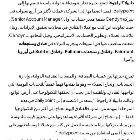
دانييلا كاراجوفا
تتمتع بخبرة تجارية وضيافية دولية واسعة تنضم بها إلى
dailypoint. فقبل انضمامها إلى الشركة، عملت لأكثر من أربع سنوات في
شركة Cendyn بصفة مدير حسابات أول (Senior Account Manager)،
حيث تعاونت عن كثب مع عملاء الفنادق في مجالات تحقيق الإيرادات، وبناء
علاقات العملاء، وتطوير الحسابات الاستراتيجي. وقبل التحاقها بـ Cendyn،
شغلت مناصب عليا في المبيعات وتجربة النزلاء في
فنادق ومنتجعات
Fairmont، وفنادق ومنتجعات Pullman، وفنادق Sofitel في أوروبا
وآسيا
.
تمزج خبرتها بين عمليات الضيافة، والمبيعات الفندقية الدولية، وإدارة
الحسابات، ونجاح العملاء — وهو ما يمنحها فهماً عميقاً للتحديات اليومية التي
تواجهها الفنادق، وللقيمة التي يجب أن تحققها التكنولوجيا على أرض الواقع.
وقالت دانييلا كاراجوفا: “يسعدني الانضمام إلى dailypoint في هذه
المرحلة المهمة من النمو. فالفنادق اليوم تحتاج إلى أكثر من التكنولوجيا
فقط — إنها تحتاج إلى شركاء أقوياء يساعدونها على تحقيق قيمة ملموسة
من بيانات نزلائها. وأنا متحمسة للعمل عن كثب مع عملائنا ومساعدتهم على
تحقيق أقصى استفادة من منصة dailypoint.”