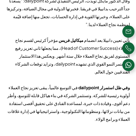
وقال الدكتور مايكل تويدت، الرئيس التنفيذي لشركة dailypoint: “يسعدنا
جداً الترحيب بدانييلا في فريقنا. فخبرتها الدولية في مجال الضيافة، وتركيزها
على العملاء، وخبرتها القوية في إدارة الحسابات، تجعل منها إضافة قيّمة
لمنظمة نجاح العملاء لدينا.”
يأتي تعيين دانييلا بعد انضمام
ميكائيل فريس
مؤخراً كرئيس لقسم نجاح
العملاء (Head of Customer Success)، مما يجعلها ثاني تعزيز رفيع
المستوى لفريق نجاح العملاء خلال ستة أشهر. ويعكس هذا الاستثمار
المستمر النمو القوي الذي تشهده dailypoint، وتزايد توقعات الشركاء
الفندقيين حول العالم.
وفي ظل استمرار dailypoint
في التوسع عالمياً، يبقى تعزيز نجاح العملاء
أولوية رئيسية للشركة. وتستثمر الشركة في بناء هياكل قابلة للتوسع، وأطر
دعم أقوى، وقيادة ذات خبرة، لمساعدة الفنادق على تحقيق أقصى استفادة
من بيانات نزلائها، ومنظوماتها التكنولوجية، واستراتيجياتها في إدارة علاقات
العملاء وبرامج الولاء.