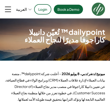
العربية
Login
Book a Demo
dailypoint™ تُعيّن دانييلا
كاراجوفا مديرًا لنجاح العملاء
ميونيخ/دنفر/دبي، 8 يوليو 2026
– أعلنت شركة dailypoint™، منصة
بيانات العملاء لإدارة علاقات العملاء (CRM) وبرامج الولاء في قطاع الضيافة،
عن تعيين دانييلا كاراجوفا في منصب مدير نجاح العملاء (Director of
Customer Success)، في خطوة تعزز من خلالها منظمة نجاح العملاء
العالمية التابعة لها وتؤكد التزامها بتحقيق قيمة طويلة الأمد لعملائها.