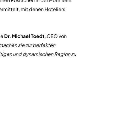
nen Positionen in der Hotellerie
ermittelt, mit denen Hoteliers
te
Dr. Michael Toedt
, CEO von
 machen sie zur perfekten
ältigen und dynamischen Region zu
ent von der Internationalen
entwicklung in Nordamerika,
Macht der Daten zu nutzen, um
s. "
Es gibt ein enormes Potenzial