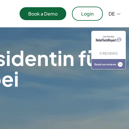
Book a Demo
Login
DE
aper
Verified by
ublikationen
sidentin für
0 REVIEWS
Read our reviews
ei