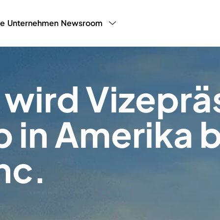
ce
Unternehmen
Newsroom
y Programm
LHW Testimonials
Presse
White P
Blog
Partnerp
 wird Vizeprä
b in Amerika b
nc.