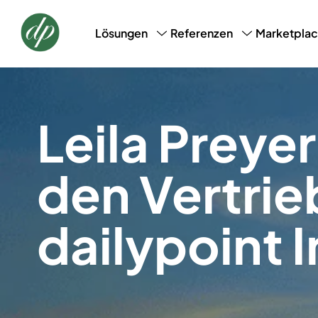
Marketpla
Lösungen
Referenzen
CRM, CDM & Marketing
Success Stories
Loyalt
AI-Profile-Snapshot
Leila Preyer
den Vertrie
dailypoint I