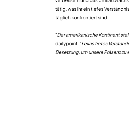
verbessern und das Umsatzwachstum
tätig, was ihr ein tiefes Verständ
täglich konfrontiert sind.
"
Der amerikanische Kontinent stel
dailypoint. "
Leilas tiefes Verständ
Besetzung, um unsere Präsenz zu 
stärken.
"
Preyer hat einen Bachelor-Abschl
Berufsakademie in Freiburg, Deuts
Mittelamerika, Südamerika und der
"
Ich freue mich sehr, zu Dailypoin
sinnvolle Gästebeziehungen aufz