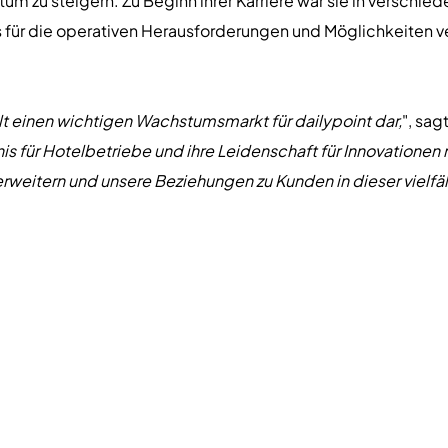
 zu steigern. Zu Beginn ihrer Karriere war sie in verschiede
nis für die operativen Herausforderungen und Möglichkeiten v
lt einen wichtigen Wachstumsmarkt für dailypoint dar,
", sag
nis für Hotelbetriebe und ihre Leidenschaft für Innovationen
erweitern und unsere Beziehungen zu Kunden in dieser vielf
uss in International Business mit Schwerpunkt Hotelmanagem
chland. Sie hat ihren Sitz in Atlanta und wird die Geschäfts
 Karibik leiten.
t zu stoßen und Hotels in ganz Amerika dabei zu helfen, die 
ubauen,
", sagte
Leila Preyer
, Vice President of Sales, America