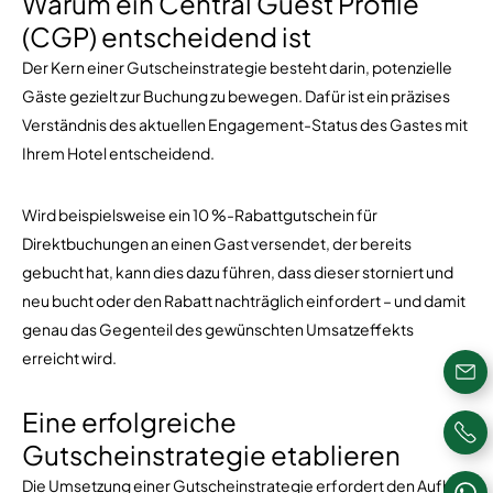
Warum ein Central Guest Profile
(CGP) entscheidend ist
Der Kern einer Gutscheinstrategie besteht darin, potenzielle
Gäste gezielt zur Buchung zu bewegen. Dafür ist ein präzises
Verständnis des aktuellen Engagement-Status des Gastes mit
Ihrem Hotel entscheidend.
Wird beispielsweise ein 10 %-Rabattgutschein für
Direktbuchungen an einen Gast versendet, der bereits
gebucht hat, kann dies dazu führen, dass dieser storniert und
neu bucht oder den Rabatt nachträglich einfordert – und damit
genau das Gegenteil des gewünschten Umsatzeffekts
erreicht wird.
Eine erfolgreiche
Gutscheinstrategie etablieren
Die Umsetzung einer Gutscheinstrategie erfordert den Aufbau