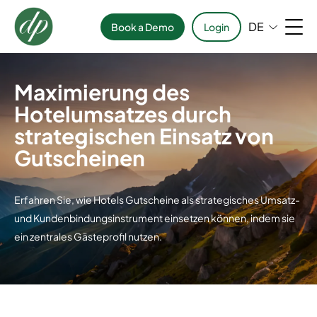
DE
Book a Demo
Login
Maximierung des
Hotelumsatzes durch
strategischen Einsatz von
Gutscheinen
Erfahren Sie, wie Hotels Gutscheine als strategisches Umsatz-
und Kundenbindungsinstrument einsetzen können, indem sie
ein zentrales Gästeprofil nutzen.