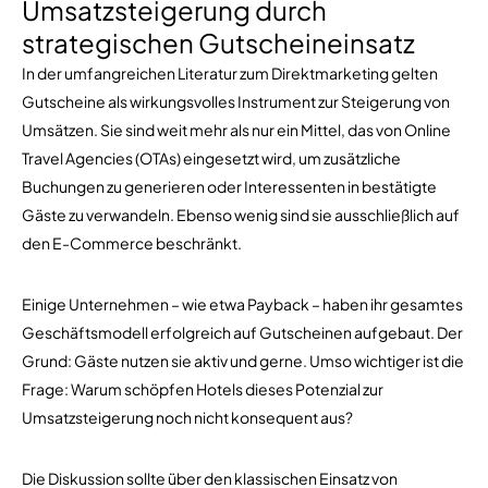
Umsatzsteigerung durch
strategischen Gutscheineinsatz
In der umfangreichen Literatur zum Direktmarketing gelten
Gutscheine als wirkungsvolles Instrument zur Steigerung von
Umsätzen. Sie sind weit mehr als nur ein Mittel, das von Online
Travel Agencies (OTAs) eingesetzt wird, um zusätzliche
Buchungen zu generieren oder Interessenten in bestätigte
Gäste zu verwandeln. Ebenso wenig sind sie ausschließlich auf
den E-Commerce beschränkt.
Einige Unternehmen – wie etwa Payback – haben ihr gesamtes
Geschäftsmodell erfolgreich auf Gutscheinen aufgebaut. Der
Grund: Gäste nutzen sie aktiv und gerne. Umso wichtiger ist die
Frage: Warum schöpfen Hotels dieses Potenzial zur
Umsatzsteigerung noch nicht konsequent aus?
Die Diskussion sollte über den klassischen Einsatz von