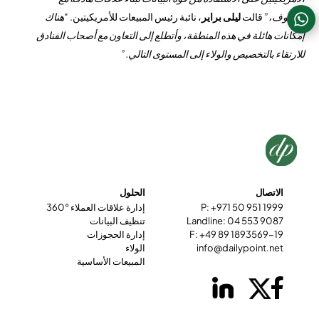
الضيوف،
” قالت
ليلى براير
، نائبة رئيس المبيعات للأمريكيتين. “
هناك
إمكانات هائلة في هذه المنطقة، وأتطلع إلى التعاون مع أصحاب الفنادق
للارتقاء بالتخصيص والولاء إلى المستوى التالي.
”
الاتصال
الحلول
P: +971 50 951 1999
إدارة علاقات العملاء °360
Landline: 04 553 9087
تنظيف البيانات
F: +49 89 1893569-19
إدارة الحجوزات
info@dailypoint.net
الولاء
المبيعات الأساسية