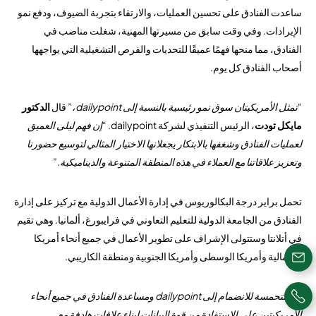
ساعدت الفنادق على تحسين العمليات، والارتقاء بتجربة الضيوف، ودفع نمو
الإيرادات. وفي وقت سابق من مسيرتها المهنية، شغلت مناصب في
الفنادق، مما منحها فهمًا عميقًا للتحديات والفرص التشغيلية التي يواجهها
أصحاب الفنادق كل يوم.
“
تمثل الأمريكيتان سوق نمو رئيسية بالنسبة إلى dailypoint،
” قال
الدكتور
مايكل تودت
، الرئيس التنفيذي لشركة dailypoint. “
إن فهم ليلى العميق
لعمليات الفنادق وشغفها بالابتكار يجعلانها الاختيار المثالي لتوسيع حضورنا
وتعزيز علاقاتنا مع العملاء في هذه المنطقة المتنوعة والديناميكية.
”
تحمل براير درجة البكالوريوس في إدارة الأعمال الدولية مع تركيز على إدارة
الفنادق من الجامعة الدولية للتعليم التعاوني في فرايبورغ، ألمانيا. وهي تقيم
في أتلانتا وستتولى الإشراف على تطوير الأعمال في جميع أنحاء أمريكا
الشمالية وأمريكا الوسطى وأمريكا الجنوبية ومنطقة الكاريبي.
“
أنا متحمسة للانضمام إلى dailypoint ومساعدة الفنادق في جميع أنحاء
الأمريكيتين على الاستفادة من قوة البيانات لبناء علاقات هادفة مع