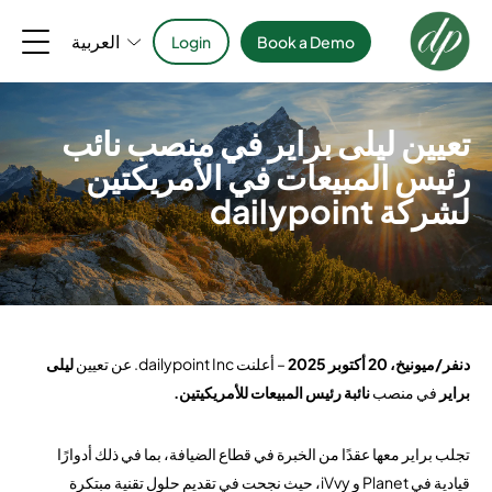
العربية
Login
Book a Demo
تعيين ليلى براير في منصب نائب
رئيس المبيعات في الأمريكتين
لشركة dailypoint
دنفر/ميونيخ، 20 أكتوبر 2025
– أعلنت dailypoint Inc. عن تعيين
ليلى
براير
في منصب
نائبة رئيس المبيعات للأمريكيتين.
تجلب براير معها عقدًا من الخبرة في قطاع الضيافة، بما في ذلك أدوارًا
قيادية في Planet و iVvy، حيث نجحت في تقديم حلول تقنية مبتكرة