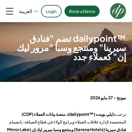
العربية
Login
Book a Demo
™dailypoint تضم "فنادق
سيرينا" ومنتجع وسبا "مرور ليك
إن" كعملاء جدد
ميونخ
– 27 مايو 2026
ترحب
دايلي بوينت (™dailypoint)، منصة بيانات العملاء (CDP)
المخصصة لإدارة علاقات العملاء وبرامج الولاء في قطاع الضيافة، بانضمام
فنادق سيرينا (Serena Hotels) ومنتجع وسبا ميرور ليك إن (Mirror Lake