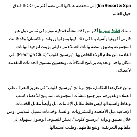
Inn Resort & Spa)
إلى محفظة عملائها التي تضم أكثر من 1500 فندق
حول العالم.
تمتلك
فنادق سيرينا
أكثر من 30 منشأة فندقية تتوزع في ثماني دول عبر
قارتي أفريقيا وآسيا، بما في ذلك كينيا وتنزانيا ورواندا وباكستان؛ وقد قامت
المجموعة بتطبيق منصة بيانات العملاء من دايلي بوينت لتوحيد البيانات
القادمة من نظام الولاء الخاص بها، "برستيج كلوب" (Prestige Club)، في
مكان واحد، وتحديث برنامج المكافآت، وتحسين مستوى الخدمات المقدمة
لأعضائه.
ومن خلال هذا التكامل، نجح برنامج "برستيج كلوب" في تعزيز التعرف على
العملاء وتقديرهم عبر جميع منشآت المجموعة، مما يتيح للأعضاء كسب
ونقاط واستبدالها ليس فقط مقابل الإقامات، بل وأيضاً مقابل الخدمات
الإضافية مثل الأطعمة والمشروبات، والسبا، وخدمات غسيل الملابس. ومن
خلال تطبيق وبوابة "برستيج كلوب"، يمكن للضيوف الوصول بسهولة إلى
ملفاتهم التعريفية، وتتبع نقاطهم، وطلب استبدالها.