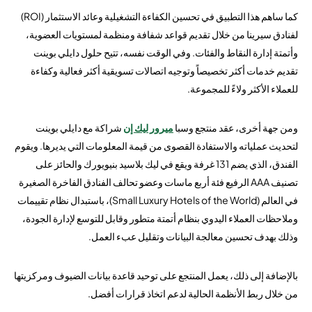
كما ساهم هذا التطبيق في تحسين الكفاءة التشغيلية وعائد الاستثمار (ROI)
لفنادق سيرينا من خلال تقديم قواعد شفافة ومنظمة لمستويات العضوية،
وأتمتة إدارة النقاط والفئات. وفي الوقت نفسه، تتيح حلول دايلي بوينت
تقديم خدمات أكثر تخصيصاً وتوجيه اتصالات تسويقية أكثر فعالية وكفاءة
للعملاء الأكثر ولاءً للمجموعة.
ومن جهة أخرى، عقد منتجع وسبا
ميرور ليك إن
شراكة مع دايلي بوينت
لتحديث عملياته والاستفادة القصوى من قيمة المعلومات التي يديرها. ويقوم
الفندق، الذي يضم 131 غرفة ويقع في ليك بلاسيد بنيويورك والحائز على
تصنيف AAA الرفيع فئة أربع ماسات وعضو تحالف الفنادق الفاخرة الصغيرة
في العالم (Small Luxury Hotels of the World)، باستبدال نظام تقييمات
وملاحظات العملاء اليدوي بنظام أتمتة متطور وقابل للتوسع لإدارة الجودة،
وذلك بهدف تحسين معالجة البيانات وتقليل عبء العمل.
بالإضافة إلى ذلك، يعمل المنتجع على توحيد قاعدة بيانات الضيوف ومركزيتها
من خلال ربط الأنظمة الحالية لدعم اتخاذ قرارات أفضل.