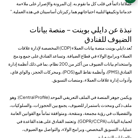
عملائنا دائماً في قلب كل ما نقوم به. إن المرونة والإصرار على ملاءمة
خدماتنا وتكييفها لتلبية احتياجاتهم هما ركيزتان أساسيتان في هذه العملية.”
نبذة عن دايلي بوينت – منصة بيانات
الضيوف للفنادق
تُعد دايلي بوينت منصة بيانات العملاء (CDP) المخصصة لإدارة علاقات
العملاء وبرامج الولاء في قطاع الضيافة. وتساعد الفنادق على جمع ودمج
واستخدام بيانات الضيوف من أكثر من 200 نظام، بما في ذلك أنظمة إدارة
الفنادق (PMS)، وأنظمة نقاط البيع (POS)، ومحركات الحجز، والواي فاي،
وأدوات إدارة علاقات العملاء، ومنصات التسويق.
ويكمن جوهر المنصة في الملف التعريفي الموحد (Central Profile): وهو
ملف ذكي ومحدث باستمرار للضيوف، يجمع بين الحجوزات، والسلوكيات،
والتفضيلات في رؤية مجمعة، ومنقحة، ومتوافقة تماماً مع القوانين العامة
لحماية البيانات (GDPR/CCPA). وتعتمد الفنادق على هذه القاعدة في
عمليات التسويق المخصص، وبرامج الولاء، والتواصل مع الضيوف،
والعمليات التشغيلية.