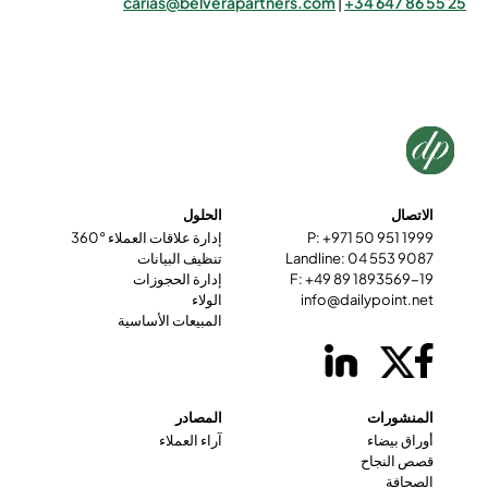
carias@belverapartners.com
|
+34 647 86 55 25
الاتصال
الحلول
P: +971 50 951 1999
إدارة علاقات العملاء °360
Landline: 04 553 9087
تنظيف البيانات
F: +49 89 1893569-19
إدارة الحجوزات
info@dailypoint.net
الولاء
المبيعات الأساسية
المنشورات
المصادر
أوراق بيضاء
آراء العملاء
قصص النجاح
الصحافة