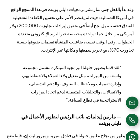
وقد بدأ بالفعل جني ثمار نشر برمجيات دايلي بوينت في هذا المنتجع الواقع
في أمريكا الشمالية؛ حيث لم يقتصر الأمر على تحسين الكفاءة التشغيلية
للفندق فحسب، بل نجح أيضاً في تحقيق إيرادات تجاوزت 200,000 دولار
أمريكي من خلال حملة واحدة مخصصة عبر البريد الإلكتروني متعددة
الخطوات. وفي الوقت نفسه، ضاعفت المنشأة تقييمات ضيوفها بنسبة
تجاوزت 70%، مع تعزيز سمعتها ومكانتها عبر الإنترنت.
“لقد قمنا بتطوير حلولنا البرمجية المبتكرة لتشمل مجموعة
واسعة من الميزات، مثل تفعيل ولاء العملاء والاحتفاظ بهم،
وإدارة تقييمات وملاحظات الضيوف، والدعم التشغيلي،
والاتصالات، والتحليلات المتعمقة لدعم اتخاذ القرارات
الاستراتيجية في قطاع الضيافة.”
—
مارتين إيدلمان، نائب الرئيس لتطوير الأعمال في
دايلي بوينت
“كما يظهر من نجاح تطبيق حلولنا في فنادق سيرينا وميرور ليك إن، فإننا نضع