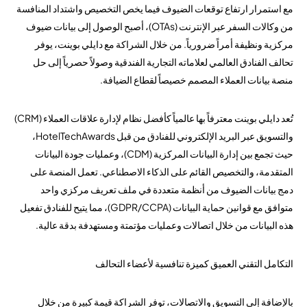
مع استمرار ارتفاع توقعات الضيوف فيما يخص التخصيص واشتداد المنافسة
من وكالات السفر عبر الإنترنت (OTAs)، أصبح الوصول إلى بيانات ضيوف
مركزية ونظيفة أمراً ضرورياً. من خلال الشراكة مع دايلي بوينت، يوفر
تحالف الفنادق العالمي لعلاماته التجارية الفندقية وصولاً حصرياً إلى حل
منصة بيانات العملاء المصمم خصيصاً لقطاع الضيافة.
تُعد دايلي بوينت معترفاً بها عالمياً كأفضل نظام لإدارة علاقات العملاء (CRM)
والتسويق عبر البريد الإلكتروني للفنادق من قبل HotelTechAwards،
حيث تجمع بين إدارة البيانات المركزية (CDM)، وعمليات جودة البيانات
المتقدمة، والتخصيص القائم على الذكاء الاصطناعي. تعمل المنصة على
دمج بيانات الضيوف من أنظمة متعددة في ملف تعريف مركزي واحد
متوافق مع قوانين حماية البيانات (GDPR/CCPA)، مما يتيح للفنادق تفعيل
هذه البيانات من خلال اتصالات وعمليات مؤتمتة ومستهدفة بدقة عالية.
التكامل التقني العميق كميزة تنافسية لأعضاء التحالف
بالإضافة إلى التسويق والاتصالات، توفر الشراكة قيمة كبيرة من خلال