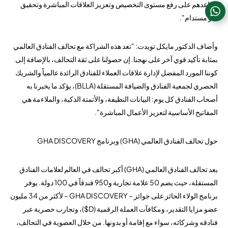
يساعدهم على رفع مستوى التخصيص وتعزيز العلاقات المباشرة وتحقيق
نمو مستدام".
وأضاف الدكتور مايكل تويدت: "تعد هذه الشراكة مع تحالف الفنادق العالمي
بمثابة تأكيد قوي آخر على نهجنا. إن حصولنا على ثقة التحالف، بالإضافة إلى
كوننا المورد المفضل لإدارة علاقات العملاء للفنادق الرائدة عالمياً والشريك
الحصري لجمعية الفنادق والضيافة المستقلة (BLLA)، يؤكد ما يخبرنا به
أصحاب الفنادق كل يوم: البيانات النظيفة، والأتمتة الذكية، والملاءمة هي
المفاتيح الأساسية لتعزيز الأعمال المباشرة".
حول تحالف الفنادق العالمي (GHA) وبرنامج GHA DISCOVERY
يعد تحالف الفنادق العالمي (GHA) أكبر تحالف في العالم لعلامات الفنادق
المستقلة، حيث يضم 50 علامة تجارية و950 فندقاً في 100 دولة. يوفر
برنامج الولاء الحائز على جوائز – GHA DISCOVERY – لأكثر من 34 مليون
عضو مزايا التقدير، ومكافآت العملة الرقمية (D$)، وتجارب حصرية عبر
فنادقه وشركائه، سواء مع إقامة أو بدونها. من خلال العضوية في التحالف،