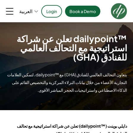
العربية
Login
Book a Demo
™dailypoint تعلن عن شراكة
استراتيجية مع التحالف العالمي
للفنادق (GHA)
يتعاون التحالف العالمي للفنادق (GHA) مع ™dailypoint، لتمكين العلامات
التجارية الأعضاء من خلال بيانات النزلاء المركزية والتخصيص القائم على
الذكاء الاصطناعي واستراتيجيات الحجز المباشر الأقوى.
دايلي بوينت (™dailypoint) تعلن عن شراكة استراتيجية مع تحالف