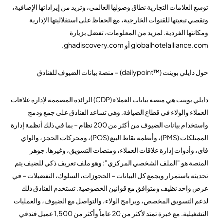
توسع العلامات التجارية نطاق وصولها العالمي، وتزيد من إيراداتها الإضافية،
وتقصي تبعيتها للقنوات الخارجية، مع الحفاظ على استقلاليتها الإدارية
ومكانتها الفردية. لمزيد من المعلومات، تفضل بزيارة
globalhotelalliance.com أو ghadiscovery.com.
حول دايلي بوينت (™dailypoint) – منصة بيانات الضيوف للفنادق
دايلي بوينت هي منصة بيانات العملاء (CDP) الرائدة المصممة لإدارة علاقات
العملاء والولاء في قطاع الضيافة. وهي تساعد الفنادق على جمع ودمج
واستخدام بيانات الضيوف من أكثر من 200 نظام – بما في ذلك أنظمة إدارة
الممتلكات (PMS)، وأنظمة نقاط البيع (POS)، ومحركات الحجز، والواي
فاي، وأدوات إدارة علاقات العملاء، ومنصات التسويق، وغيرها. جوهر
المنصة هو "الملف الشخصي المركزي": وهو ملف تعريف ذكي للضيف يتم
تحديثه باستمرار ويجمع كل البيانات – الحجوزات، السلوك، التفضيلات – في
عرض واحد نظيف ومتوافق مع قوانين الخصوصية. تستخدم الفنادق ذلك
لدعم التسويق المخصص، وبرامج الولاء، والتواصل مع الضيوف، والعمليات
التشغيلية. مع خبرة تمتد لأكثر من 20 عاماً وأكثر من 1,500 عميل فندقي