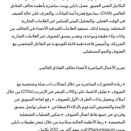
التكامل التقني العميق. تتصل دايلي بوينت مباشرة بأنظمة تحالف الفنادق
العالمي (GHA)، مما يتيح هجرة آمنة للبيانات، والتعرف على حالة الضيف
في الوقت الفعلي، والتشغيل البيني السلس عبر العلامات التجارية
المختلفة. ونتيجة لذلك، تستفيد العلامات الفندقية الأعضاء في التحالف من
بيانات ولاء نظيفة وموحدة، وتقدير متسق للضيوف عبر العلامات التجارية
الشريكة، وتأسيس قاعدة تقنية قابلة للتوسع تدعم التفاعل الشخصي مع
الضيوف والنمو المستقبلي.
تعزيز الأعمال المباشرة لأعضاء تحالف الفنادق العالمي
• زيادة الحجوزات المباشرة من خلال اتصالات ذات صلة وشخصية مع
الضيوف. • تقليل الاعتماد على وكالات السفر عبر الإنترنت (OTAs) من خلال
امتلاك وتفعيل بيانات الطرف الأول للضيوف. • رفع كفاءة التسويق عبر
الأتمتة والتخصيص المدعوم بالذكاء الاصطناعي. • ضمان تواصل متسق
وفردي عبر جميع نقاط اتصال الضيوف. • تمكين العمليات التشغيلية
المخصصة. • ربط الأنظمة الحالية بسلاسة من خلال متجر تطبيقات دايلي
بوينت (Marketplace) الذي يضم أكثر من 200 تكامل.