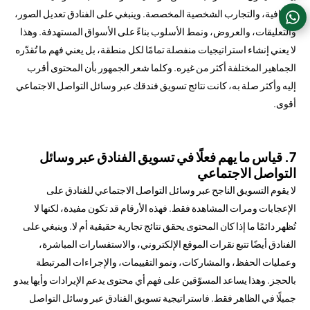
والعافية، والتجارب الشخصية المخصصة. وينبغي على الفنادق تعديل الصور،
والتعليقات، والعروض، ونمط الأسلوب بناءً على الأسواق المستهدفة. وهذا
لا يعني إنشاء استراتيجيات منفصلة تمامًا لكل منطقة، بل يعني فهم ما تُقدّره
الجماهير المختلفة أكثر من غيره. وكلما شعر الجمهور بأن المحتوى أقرب
إليه وأكثر صلة به، كانت نتائج تسويق فندقك عبر وسائل التواصل الاجتماعي
أقوى.
7. قياس ما يهم فعلًا في تسويق الفنادق عبر وسائل
التواصل الاجتماعي
لا يقوم التسويق الناجح عبر وسائل التواصل الاجتماعي للفنادق على
الإعجابات ومرات المشاهدة فقط. فهذه الأرقام قد تكون مفيدة، لكنها لا
تُظهر دائمًا ما إذا كان المحتوى يحقق نتائج تجارية حقيقية أم لا. وينبغي على
الفنادق أيضًا تتبع نقرات الموقع الإلكتروني، والاستفسارات المباشرة،
وعمليات الحفظ، والمشاركات، ونمو التقييمات، والإجراءات المرتبطة
بالحجز. وهذا يساعد المسوّقين على فهم أي محتوى يدعم الإيرادات وأيها يبدو
جميلًا في الظاهر فقط. فاستراتيجية تسويق الفنادق عبر وسائل التواصل