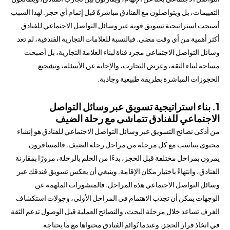
التقييمات، بل ويتواصلون مع الفنادق مباشرةً قبل إتمام أي حجز. لهذا السبب
أصبحت استراتيجية تسويق قوية عبر وسائل التواصل الاجتماعي للفنادق
أكثر أهمية من أي وقت مضى. فبالنسبة للعلامات التجارية الفندقية، لم تعد
وسائل التواصل الاجتماعي مجرد قناة لبناء العلامة التجارية، بل أصبحت
مساحة لبناء الثقة، وعرض التجارب، والإجابة عن الأسئلة، وتشجيع
الحجوزات المباشرة بطريقة طبيعية وجاذبة.
1. بناء استراتيجية تسويق عبر وسائل التواصل
الاجتماعي للفنادق تتماشى مع رحلة الضيف
من أذكى نصائح التسويق عبر وسائل التواصل الاجتماعي للفنادق هو إنشاء
محتوى يتناسب مع كل مرحلة من مراحل رحلة الضيف. فالمسافرون
يمرون بمراحل مختلفة قبل الحجز، بدءًا من الحلم بالرحلة، مرورًا بمقارنة
الفنادق، وانتهاءً باختيار مكان الإقامة. وينبغي أن يعكس تسويق فندقك عبر
وسائل التواصل الاجتماعي هذه المراحل. فالمنشورات الملهمة عن
الوجهات يمكن أن تجذب الاهتمام في المراحل الأولى، وجولات استكشاف
الغرف تساعد خلال مرحلة البحث، والنصائح العملية قبل الوصول تدعم الثقة
في اتخاذ قرار الحجز. وعندما تُوائم الفنادق محتواها مع ما يحتاجه