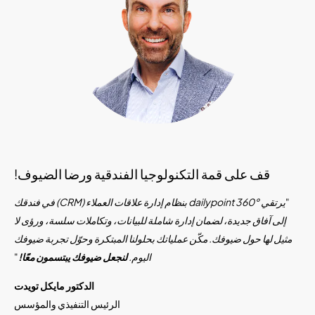
قف على قمة التكنولوجيا الفندقية ورضا الضيوف!
"
يرتقي dailypoint 360° بنظام إدارة علاقات العملاء (CRM) في فندقك
إلى آفاق جديدة، لضمان إدارة شاملة للبيانات، وتكاملات سلسة، ورؤى لا
مثيل لها حول ضيوفك. مكّن عملياتك بحلولنا المبتكرة وحوّل تجربة ضيوفك
اليوم.
لنجعل ضيوفك يبتسمون معًا!
"
الدكتور مايكل تويدت
الرئيس التنفيذي والمؤسس