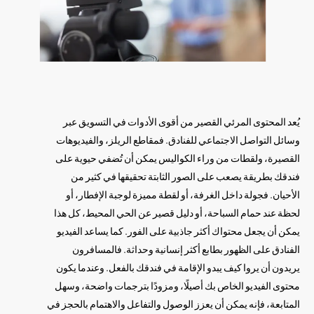
يُعد المحتوى المرئي القصير من أقوى الأدوات في التسويق عبر
وسائل التواصل الاجتماعي للفنادق. فمقاطع الريلز، والفيديوهات
القصيرة، ولقطات من وراء الكواليس يمكن أن تُضفي حيوية على
فندقك بطريقة يصعب على الصور الثابتة تحقيقها في كثير من
الأحيان. فجولة داخل الغرفة، أو لقطة مميزة لوجبة الإفطار، أو
لحظة عند حمام السباحة، أو دليل قصير عن الحي المحيط، كل هذا
يمكن أن يجعل محتواك أكثر جاذبية على الفور. كما يساعد الفيديو
الفنادق على الظهور بطابع أكثر إنسانية وحداثة. فالمسافرون
يريدون أن يروا كيف يبدو الإقامة في فندقك بالفعل. وعندما يكون
محتوى الفيديو الخاص بك أصيلًا، ومزودًا بترجمات واضحة، وسهل
المتابعة، فإنه يمكن أن يعزز الوصول والتفاعل والاهتمام بالحجز في