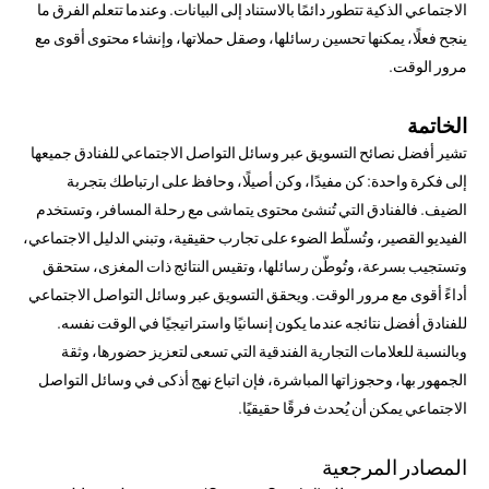
الاجتماعي الذكية تتطور دائمًا بالاستناد إلى البيانات. وعندما تتعلم الفرق ما
ينجح فعلًا، يمكنها تحسين رسائلها، وصقل حملاتها، وإنشاء محتوى أقوى مع
مرور الوقت.
الخاتمة
تشير أفضل نصائح التسويق عبر وسائل التواصل الاجتماعي للفنادق جميعها
إلى فكرة واحدة: كن مفيدًا، وكن أصيلًا، وحافظ على ارتباطك بتجربة
الضيف. فالفنادق التي تُنشئ محتوى يتماشى مع رحلة المسافر، وتستخدم
الفيديو القصير، وتُسلّط الضوء على تجارب حقيقية، وتبني الدليل الاجتماعي،
وتستجيب بسرعة، وتُوطّن رسائلها، وتقيس النتائج ذات المغزى، ستحقق
أداءً أقوى مع مرور الوقت. ويحقق التسويق عبر وسائل التواصل الاجتماعي
للفنادق أفضل نتائجه عندما يكون إنسانيًا واستراتيجيًا في الوقت نفسه.
وبالنسبة للعلامات التجارية الفندقية التي تسعى لتعزيز حضورها، وثقة
الجمهور بها، وحجوزاتها المباشرة، فإن اتباع نهج أذكى في وسائل التواصل
الاجتماعي يمكن أن يُحدث فرقًا حقيقيًا.
المصادر المرجعية