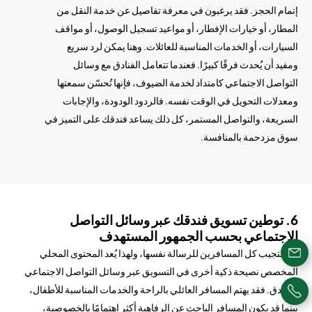
إتمام الحجز. فقد يرغبون في معرفة تفاصيل عن خدمة النقل من
المطار، أو خيارات الإفطار، أو مواعيد تسجيل الوصول، أو مواقف
السيارات، أو الخدمات المناسبة للعائلات. وهنا يمكن لرد سريع
ومفيد أن يُحدث فرقًا كبيرًا. فعندما تتعامل الفنادق مع وسائل
التواصل الاجتماعي كامتداد لخدمة الضيوف، فإنها تُحسّن سمعتها
ومعدلات التحويل في الوقت نفسه. فالردود الودودة، والإجابات
السريعة، والتواصل المستمر، كل ذلك يساعد فندقك على التميز في
سوق مزدحمة بالمنافسة.
6. توطين تسويق فندقك عبر وسائل التواصل
الاجتماعي بحسب الجمهور المستهدف
لا يستجيب كل المسافرين للرسالة نفسها، ولهذا يُعد المحتوى المحلي
المخصص نصيحة ذكية أخرى في التسويق عبر وسائل التواصل الاجتماعي
للفنادق. فقد يهتم المسافر العائلي بالراحة والخدمات المناسبة للأطفال،
بينما قد يكون المسافر الباحث عن الرفاهية أكثر اهتمامًا بالخصوصية،