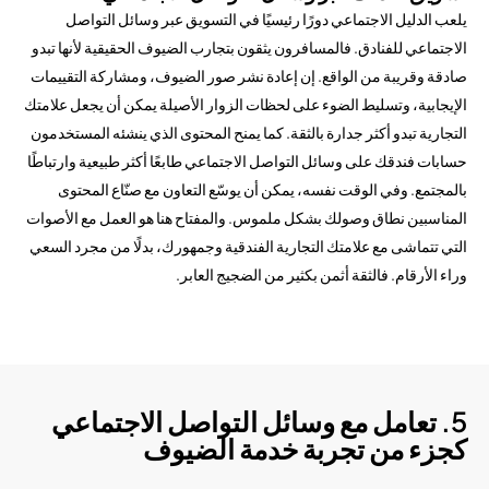
يلعب الدليل الاجتماعي دورًا رئيسيًا في التسويق عبر وسائل التواصل
الاجتماعي للفنادق. فالمسافرون يثقون بتجارب الضيوف الحقيقية لأنها تبدو
صادقة وقريبة من الواقع. إن إعادة نشر صور الضيوف، ومشاركة التقييمات
الإيجابية، وتسليط الضوء على لحظات الزوار الأصيلة يمكن أن يجعل علامتك
التجارية تبدو أكثر جدارة بالثقة. كما يمنح المحتوى الذي ينشئه المستخدمون
حسابات فندقك على وسائل التواصل الاجتماعي طابعًا أكثر طبيعية وارتباطًا
بالمجتمع. وفي الوقت نفسه، يمكن أن يوسّع التعاون مع صنّاع المحتوى
المناسبين نطاق وصولك بشكل ملموس. والمفتاح هنا هو العمل مع الأصوات
التي تتماشى مع علامتك التجارية الفندقية وجمهورك، بدلًا من مجرد السعي
وراء الأرقام. فالثقة أثمن بكثير من الضجيج العابر.
5. تعامل مع وسائل التواصل الاجتماعي
كجزء من تجربة خدمة الضيوف