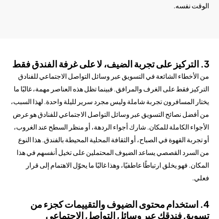
الوقت نفسه.
3. التركيز على تجربة الضيف، لا على غرفة الفندق فقط
من الأخطاء الشائعة في التسويق عبر وسائل التواصل الاجتماعي للفنادق
التركيز فقط على الغرف والمرافق. فبينما تظل هذه العناصر مهمة، غالبًا ما
يختار المسافرون تجربة شاملة وليس مجرد سرير لليلة واحدة. لهذا السبب،
من أفضل نصائح التسويق عبر وسائل التواصل الاجتماعي للفنادق هو عرض
الأجواء الكاملة للمكان. شارك أجواء الردهة، أو منظر السطح عند الغروب،
أو تجربة القهوة في الصباح، أو الثقافة المحلية المحيطة بالفندق. هذا النوع
من السرد القصصي يساعد الضيوف المحتملين على تخيل أنفسهم في هذا
المكان. فهو يخلق ارتباطًا عاطفيًا، وهذا غالبًا ما يحوّل الاهتمام إلى قرار
فعلي.
4. استخدام محتوى الضيوف والتقييمات كجزء من
تسويق فندقك عبر وسائل التواصل الاجتماعي