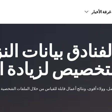
غرفة الأخبار
رة الحجوزات
آراء العملاء
الصحافة
ورقة بيضاء
م البيانات
مدونة
منشورات الشركاء
بيعات الأساسية
ادق بيانات النزل
تخصيص لزيادة ال
، وولاء أقوى، ونتائج أعمال قابلة للقياس من خلال الملفات الشخصية 