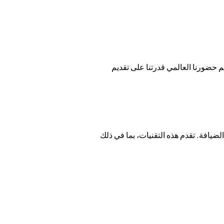
ة بيانات الفنادق. ويدعم حضورنا العالمي قدرتنا على تقديم
ضيافة. تقدم هذه التقنيات، بما في ذلك
هذه التقنيات بشكل كامل لدمجها بشكل