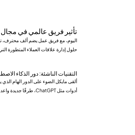
تأثير فريق عالمي في مجال إ
حلول إدارة علاقات العملاء المتطورة التي
التقنيات الناشئة: دور الذكاء الاصط
ألقى مايكل الضوء على الدور الهام الذي ي
أدوات مثل ChatGPT، طرقًا جديدة واعدة لإضفاء الطابع الشخصي على تفاعلات النزلاء وتبسيط العمليات.
فهم وتنفيذ الذكاء الاصطناعي التول
وفي الوقت الذي يتبنى فيه مايكل إمكانا