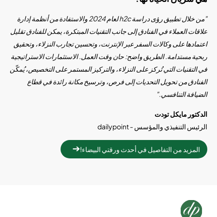
"من خلال تطبيق رؤى دراسة h2c لعام 2024 والاستفادة من أنظمة إدارة
علاقات العملاء في الفنادق إلى جانب التقنيات المبتكرة، يمكن للفنادق تقليل
اعتمادها على وكالات السفر عبر الإنترنت، وتحسين تجارب النزلاء، وتحقيق
ربحية مستدامة. الطريق واضح: حان وقت العمل. الاستثمارات الاستراتيجية
في التقنيات التي تُركز على النزلاء، والتركيز المستمر على التخصيص، يُمكّن
الفنادق من تحويل التحديات إلى فرص، وترسيخ مكانة رائدة في قطاع
الضيافة التنافسي."
الدكتور مايكل تودت
الرئيس التنفيذي والمؤسس - dailypoint
المزيد من التفاصيل في أحدث ورقتي البيضاء!