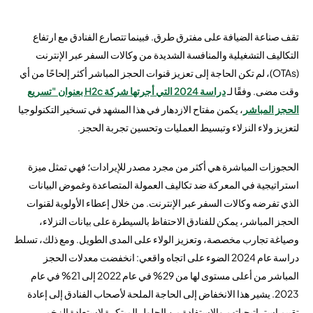
تقف صناعة الضيافة على مفترق طرق. فبينما تتصارع الفنادق مع ارتفاع
التكاليف التشغيلية والمنافسة الشديدة من وكالات السفر عبر الإنترنت
(OTAs)، لم تكن الحاجة إلى تعزيز قنوات الحجز المباشر أكثر إلحاحًا من أي
وقت مضى. وفقًا لـ
دراسة 2024 التي أجرتها شركة H2c بعنوان "تسريع
الحجز المباشر
، يكمن مفتاح الازدهار في هذا المشهد في تسخير التكنولوجيا
لتعزيز ولاء النزلاء وتبسيط العمليات وتحسين تجربة الحجز.
الحجوزات المباشرة هي أكثر من مجرد مصدر للإيرادات؛ فهي تمثل ميزة
استراتيجية في المعركة ضد تكاليف العمولة المتصاعدة وغموض البيانات
الذي تفرضه وكالات السفر عبر الإنترنت. من خلال إعطاء الأولوية لقنوات
الحجز المباشر، يمكن للفنادق الاحتفاظ بالسيطرة على بيانات النزلاء،
وصياغة تجارب مخصصة، وتعزيز الولاء على المدى الطويل. ومع ذلك، تسلط
دراسة عام 2024 الضوء على اتجاه واقعي: انخفضت معدلات الحجز
المباشر من أعلى مستوى لها من 29% في عام 2022 إلى 21% في عام
2023. يشير هذا الانخفاض إلى الحاجة الملحة لأصحاب الفنادق إلى إعادة
تقييم استراتيجياتهم والاستفادة من الحلول المبتكرة لاستعادة الزخم.