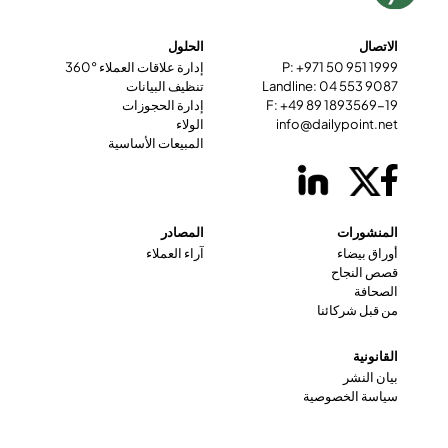
الاتصال
الحلول
P: +971 50 951 1999
إدارة علاقات العملاء °360
Landline: 04 553 9087
تنظيف البيانات
F: +49 89 1893569-19
إدارة الحجوزات
info@dailypoint.net
الولاء
المبيعات الأساسية
المنشورات
المصادر
أوراق بيضاء
آراء العملاء
قصص النجاح
الصحافة
من قبل شركائنا
القانونية
بيان النشر
سياسة الخصوصية