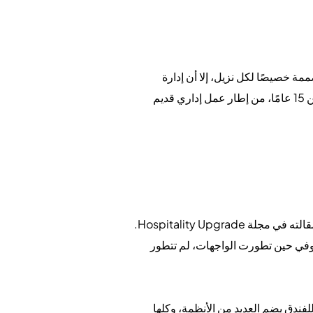
ة خصيصًا لكل نزيل، إلا أن إدارة
الفنادق وقعت في نمط يؤدي إلى تضخيم التكاليف دون قصد وتآكل ولاء النزلاء. ينبع هذا النمط، الذي ترسّخ لأكثر من 15 عامًا، من إطار عمل إداري قديم
انتقد دوج رايس، وهو شخصية بارزة في مجال تكنولوجيا الفنادق، مؤخرًا ركود أنظمة إدارة الممتلكات (PMS)¹ في مقالته في مجلة Hospitality Upgrade.
مة إدارة الممتلكات (PMS) دون تغيير إلى حد كبير. وفي حين تطورت الواجهات، لم تتطور
فندق يضم العديد من الأنظمة، وكلها