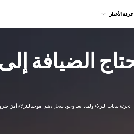
غرفة الأخبار
رة الحجوزات
آراء العملاء
الصحافة
ورقة بيضاء
م البيانات
مدونة
منشورات الشركاء
بيعات الأساسية
حتاج الضيافة إل
زئة بيانات النزلاء ولماذا يعد وجود سجل ذهبي موحد للنزلاء أمرًا ضروري