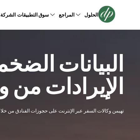
سوق التطبيقات
الشركة
الحلول
المراجع
قصص النجاح
نظام إدارة علاقات العملاء للفنادق
نظام إدا
برامج الولاء للفنادق
نظام تنظي
لقطة الملف الشخصي للذكاء الاصطناعي
نظام الم
البيانات الضخم
الإيرادات من و
تهيمن وكالات السفر عبر الإنترنت على حجوزات الفنادق من خلال ا