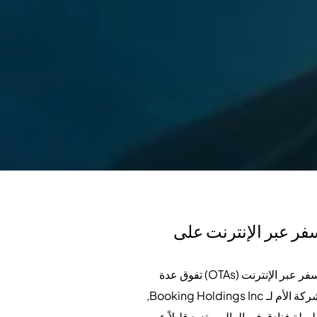
فر عبر الإنترنت على
في عصرنا الرقمي اليوم، تعني البيانات الضخمة أموالاً طائلة. هذا هو السبب في أن القيمة السوقية لأسهم وكلاء السفر عبر الإنترنت (OTAs) تفوق عدة
مرات القيمة السوقية لأكبر مجموعة فنادق، على الرغم من أن أياً منهم لا يمتلك فندقاً واحداً. على سبيل المثال، الشركة الأم لـ Booking Holdings Inc,
 ماريوت الدولية - أكبر سلسلة فنادق في العالم - تزيد قليلاً عن