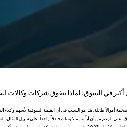
كبر في السوق: لماذا تتفوق شركات وكالات الس
كوم" بقيمة 97.73 مليار دولار أمريكي اعتبارًا من 16 مايو 2023، في حين أن قيمة شركة