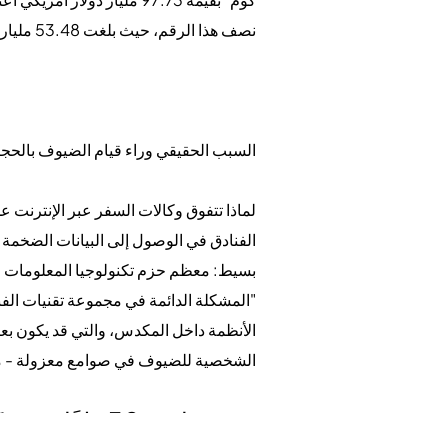
نصف هذا الرقم، حيث بلغت 53.48 مليار دولار، على الرغم من امتلاكها 7,887 منشأة (1).
السبب الحقيقي وراء قيام الضيوف بالحجز ع
لماذا تتفوق وكالات السفر عبر الإنترنت ع
الفنادق في الوصول إلى البيانات الضخمة 
بسيط: معظم حزم تكنولوجيا المعلومات ال
"المشكلة الدائمة في مجموعة تقنيات الفنا
الأنظمة داخل المكدس، والتي قد يكون بعضه
الشخصية للضيوف في صوامع معزولة - مما ي
ضيف واحد، 30 ملفًا شخصيًا: تكلفة التجزئة