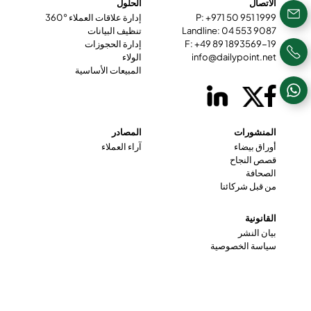
الاتصال
الحلول
P: +971 50 951 1999
إدارة علاقات العملاء °360
Landline: 04 553 9087
تنظيف البيانات
F: +49 89 1893569-19
إدارة الحجوزات
info@dailypoint.net
الولاء
المبيعات الأساسية
المنشورات
المصادر
أوراق بيضاء
آراء العملاء
قصص النجاح
الصحافة
من قبل شركائنا
القانونية
بيان النشر
سياسة الخصوصية