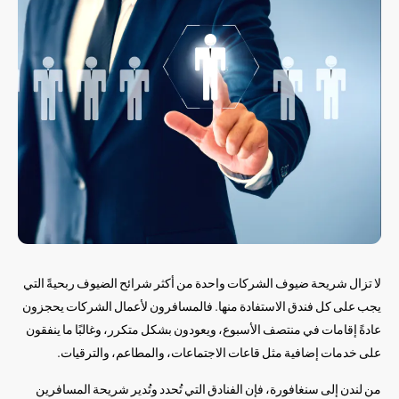
لا تزال شريحة ضيوف الشركات واحدة من أكثر شرائح الضيوف ربحيةً التي
يجب على كل فندق الاستفادة منها. فالمسافرون لأعمال الشركات يحجزون
عادةً إقامات في منتصف الأسبوع، ويعودون بشكل متكرر، وغالبًا ما ينفقون
على خدمات إضافية مثل قاعات الاجتماعات، والمطاعم، والترقيات.
من لندن إلى سنغافورة، فإن الفنادق التي تُحدد وتُدير شريحة المسافرين