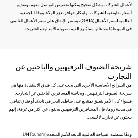
لأعمال الشركات بشكل صحيح يمكنها تخصيص التواصل معهم، وتقديم
أسعار تفاوضية للشركات، وابتكار حوافز تعزز الولاء. ووفقًا للجمعية
العالمية لسفر الأعمال (GBTA)، يستمر الإنفاق على سفر الأعمال العالمي
في النمو عامًا بعد عام، مما يُبرز القيمة طويلة الأمد لهذه الشريحة.
شريحة الضيوف الترفيهيين والباحثين عن
التجارب
من الشرائح الأساسية الأخرى التي يجب على كل فندق الاستفادة منها هي
شريحة الضيوف الترفيهيين، وبخاصة المسافرين الباحثين عن التجارب.
فسواء كان الأمر يتعلق بمنتجع على شاطئ البحر في تايلاند أو فندق ثقافي
في مدينة روما، فإن المسافرين الترفيهيين يبحثون عن أكثر من غرفة، إنهم
يبحثون عن تجارب لا تُنسى.
وفقًا لمنظمة السياحة العالمية التابعة للأمم المتحدة (UN Tourism،