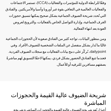
وفقًا للرابطة الدولية للمؤتمرات والفعاليات (ICCA)، تستمر الاجتماعات
والفعاليات العالمية في التعافي بقوة عبر أوروبا وآسيا والأمريكتين. والفنادق
التي تُحدد شريحة الضيوف الجماعية بشكل صحيح يمكنها تنسيق حجوزات
الغرف الجماعية، وإدارة التواصل الخاص بالفعاليات، والترويج لعروض
العودة بعد انتهاء الفعالية.
ومن منظور البيانات، تواجه كثير من الفنادق صعوبة لأن الحجوزات الجماعية
غالبًا ما تُدار بشكل منفصل عن الملفات الشخصية للضيوف الأفراد. وفي
dailypoint، نُركّز على دمج بيانات الفعاليات مع سجلات الضيوف الفردية.
فعندما تتبع الفنادق الحضور بشكل فردي، يمكنها لاحقًا التسويق لهم مباشرةً
بصفتهم مسافرين للترفيه أو للأعمال.
شريحة الضيوف عالية القيمة والحجوزات
المباشرة
أخيرًا، تُعد شريحة الضيوف عالية القيمة والحجوزات المباشرة شريحة