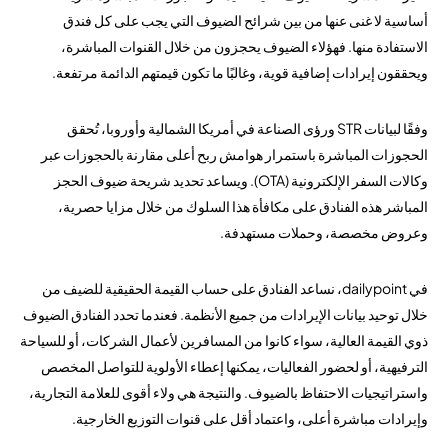
أساسية لا غنى عنها من بين شرائح الضيوف التي يجب على كل فندق
الاستفادة منها. فهؤلاء الضيوف يحجزون من خلال القنوات المباشرة،
ويحققون إيرادات إضافية قوية، وغالبًا ما تكون قيمتهم الدائمة مرتفعة.
وفقًا لبيانات STR ورؤى الصناعة في أمريكا الشمالية وأوروبا، تُحقق
الحجوزات المباشرة باستمرار هوامش ربح أعلى مقارنة بالحجوزات عبر
وكالات السفر الإلكترونية (OTA). ويساعد تحديد شريحة ضيوف الحجز
المباشر هذه الفنادق على مكافأة هذا السلوك من خلال مزايا حصرية،
وعروض مخصصة، وحملات مستهدفة.
في dailypoint، نساعد الفنادق على حساب القيمة الحقيقية للضيف من
خلال توحيد بيانات الإيرادات من جميع الأنظمة. فعندما تحدد الفنادق الضيوف
ذوي القيمة العالية، سواء كانوا من المسافرين لأعمال الشركات، أو للسياحة
الترفيهية، أو لحضور الفعاليات، يمكنها إعطاء الأولوية للتواصل المخصص
واستراتيجيات الاحتفاظ بالضيوف. والنتيجة هي ولاء أقوى للعلامة التجارية،
وإيرادات مباشرة أعلى، واعتماد أقل على قنوات التوزيع الخارجية.