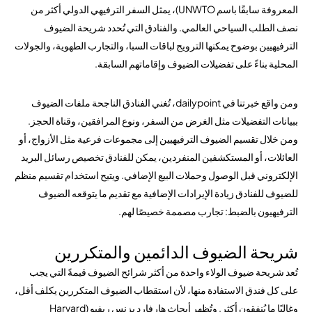
المعروفة سابقًا باسم UNWTO)، يمثل السفر الترفيهي الدولي أكثر من
نصف الطلب السياحي العالمي. والفنادق التي تُحدد شريحة الضيوف
الترفيهيين بوضوح يمكنها الترويج لباقات السبا، والتجارب الطهوية، والجولات
المحلية بناءً على تفضيلات الضيوف وإقاماتهم السابقة.
ومن واقع خبرتنا في dailypoint، تُغني الفنادق الناجحة ملفات الضيوف
ببيانات التفضيلات مثل الغرض من السفر، ونوع المرافقين، وقناة الحجز.
ومن خلال تقسيم الضيوف الترفيهيين إلى مجموعات فرعية مثل الأزواج، أو
العائلات، أو المستكشفين المنفردين، يمكن للفنادق تخصيص رسائل البريد
الإلكتروني قبل الوصول وحملات البيع الإضافي. ويتيح استخدام تقسيم منظم
للضيوف للفنادق زيادة الإيرادات الإضافية مع تقديم ما يتوقعه الضيوف
الترفيهيون بالضبط: تجارب مصممة خصيصًا لهم.
شريحة الضيوف الدائمين والمتكررين
تُعد شريحة ضيوف الولاء واحدة من أكثر شرائح الضيوف قيمةً التي يجب
على كل فندق الاستفادة منها، لأن استقطاب الضيوف المتكررين يكلف أقل،
وغالبًا ما يُنفقون أكثر. وتُظهر أبحاث هارفارد بزنس ريفيو (Harvard