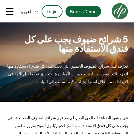
العربية
Login
Book a Demo
5 شرائح ضيوف يجب على كل
فندق الاستفادة منها
تعرّف على شرائح الضيوف الخمس التي يجب على كل فندق الاستفادة منها
لتعزيز التخصيص، وزيادة الحجوزات المباشرة، وتحقيق نمو طويل الأمد في
الإيرادات من خلال استراتيجيات ذكية مستندة إلى البيانات.
في مشهد الضيافة العالمي اليوم، لم يعد فهم شرائح الضيوف الصحيحة التي
يجب على كل فندق الاستفادة منها أمرًا اختياريًا، بل أصبح ضرورة. فمن
المنتجعات الفاخرة في جزر المالديف إلى فنادق الأعمال في نيويورك