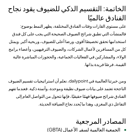
الخاتمة: التقسيم الذكي للضيوف يقود نجاح
الفنادق عالميًا
على مستوى القارات وفئات الفنادق المختلفة، يظهر النمط بوضوح:
فالمنشآت التي تطبق شرائح الضيوف الصحيحة التي يجب على كل فندق
استخدامها تحقق تخصيصًا أقوى، ورضا أعلى للضيوف، وربحية أكبر. ويمثل
كل من المسافرين لأعمال الشركات، والضيوف الترفيهيين، وأعضاء برامج
الولاء، والمشاركين في الفعاليات الجماعية، والحجوزات المباشرة عالية
القيمة، فرصًا فريدة بذاتها.
ومن خبرتنا العالمية في dailypoint، نعلم أن استراتيجيات تقسيم الضيوف
الناجحة تعتمد على بيانات ضيوف نظيفة وموحدة، وأتمتة ذكية. فعندما تفهم
الفنادق شرائح ضيوفها فهمًا حقيقيًا، فإنها تتحول من التواصل العام إلى
التفاعل ذي المغزى، وهذا ما يُحدد نجاح الضيافة الحديثة.
المصادر المرجعية
الجمعية العالمية لسفر الأعمال (GBTA)